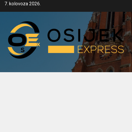
Skip
7. kolovoza 2026.
to
content