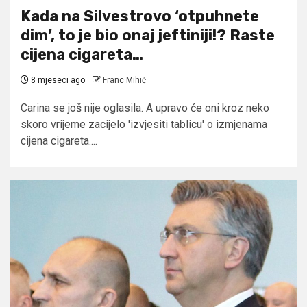
Kada na Silvestrovo ‘otpuhnete
dim’, to je bio onaj jeftiniji!? Raste
cijena cigareta…
8 mjeseci ago
Franc Mihić
Carina se još nije oglasila. A upravo će oni kroz neko
skoro vrijeme zacijelo 'izvjesiti tablicu' o izmjenama
cijena cigareta....