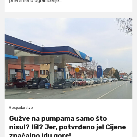
privremeno ograničenje...
Gospodarstvo
Gužve na pumpama samo što
nisu!? Ili!? Jer, potvrđeno je! Cijene
značajno idu gore!