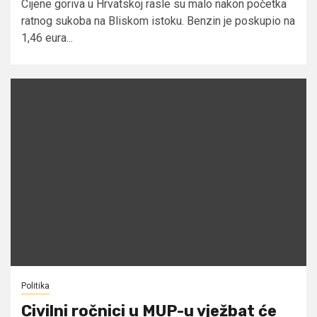
Cijene goriva u Hrvatskoj rasle su malo nakon početka
ratnog sukoba na Bliskom istoku. Benzin je poskupio na
1,46 eura...
Politika
Civilni ročnici u MUP-u vježbat će