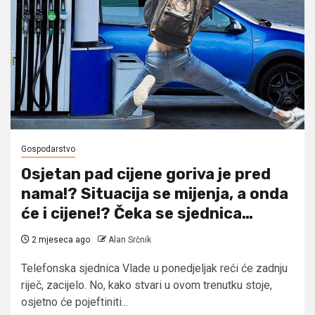
Gospodarstvo
Osjetan pad cijene goriva je pred
nama!? Situacija se mijenja, a onda
će i cijene!? Čeka se sjednica…
2 mjeseca ago
Alan Srčnik
Telefonska sjednica Vlade u ponedjeljak reći će zadnju
riječ, zacijelo. No, kako stvari u ovom trenutku stoje,
osjetno će pojeftiniti...