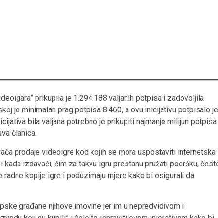
eoigara” prikupila je 1.294.188 valjanih potpisa i zadovoljila
oj je minimalan prag potpisa 8.460, a ovu inicijativu potpisalo je
jativa bila valjana potrebno je prikupiti najmanje milijun potpisa 
ava članica.
avača prodaje videoigre kod kojih se mora uspostaviti internetska
 kada izdavači, čim za takvu igru prestanu pružati podršku, čest
 radne kopije igre i poduzimaju mjere kako bi osigurali da
uropske građane njihove imovine jer im u nepredvidivom i
vodu koji su kupili” i žele to ispraviti ovom inicijativom kako bi