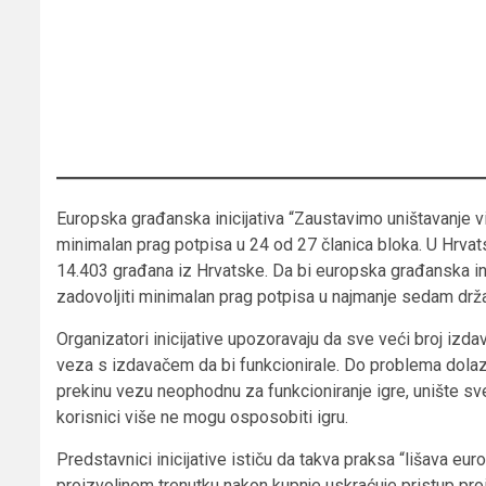
Europska građanska inicijativa “Zaustavimo uništavanje vid
minimalan prag potpisa u 24 od 27 članica bloka. U Hrvatsk
14.403 građana iz Hrvatske. Da bi europska građanska inici
zadovoljiti minimalan prag potpisa u najmanje sedam drž
Organizatori inicijative upozoravaju da sve veći broj izd
veza s izdavačem da bi funkcionirale. Do problema dolazi
prekinu vezu neophodnu za funkcioniranje igre, unište sve
korisnici više ne mogu osposobiti igru.
Predstavnici inicijative ističu da takva praksa “lišava e
proizvoljnom trenutku nakon kupnje uskraćuje pristup proiz