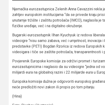
Njemačka eurozastupnica Zelenih Anna Cavazzini rekla je n
zahtjev europskim institucijama “da se privede kraju pris
unutarnje tržište i zaštitu potrošača (IMCO), naglasila j
fizičke uređaje, već i na digitalno okruženje.
Bugarski eurozastupnik Ilhan Kyuchyuk iz redova liberala
videoigre “nisu samo zabava, već i umjetnost, inovacija i 
predstavke (PETI) Bogdan Rzońca iz redova Europskih kon
videoigara i tiče se zaštite potrošača, transparentnosti i 
Povjerenik Europske komisije za održivi promet i turizam
eurozastupnicima i naglasio da su videoigre “jedna od vode
milijardi eura na globalnoj razini i 22 milijarde eura u Euro
Europska komisija dužna je odgovoriti europskoj građanskoj 
neće predložiti novi zakon ili propis po tom pitanju.
(Hina)