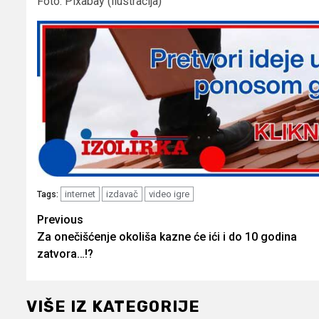
Foto: Pixabay (ilustracija)
internet
izdavač
video igre
Tags:
Post
Previous
Za onečišćenje okoliša kazne će ići i do 10 godina
navigation
zatvora…!?
VIŠE IZ KATEGORIJE