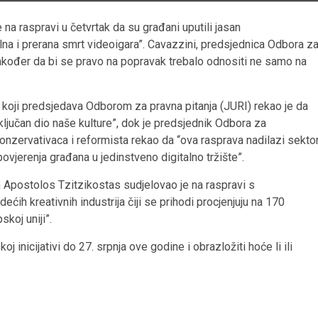
a raspravi u četvrtak da su građani uputili jasan
ilna i prerana smrt videoigara”. Cavazzini, predsjednica Odbora z
e također da bi se pravo na popravak trebalo odnositi ne samo na
 koji predsjedava Odborom za pravna pitanja (JURI) rekao je da
ključan dio naše kulture”, dok je predsjednik Odbora za
zervativaca i reformista rekao da “ova rasprava nadilazi sekto
povjerenja građana u jedinstveno digitalno tržište”.
 Apostolos Tzitzikostas sudjelovao je na raspravi s
ćih kreativnih industrija čiji se prihodi procjenjuju na 170
pskoj uniji”.
inicijativi do 27. srpnja ove godine i obrazložiti hoće li ili