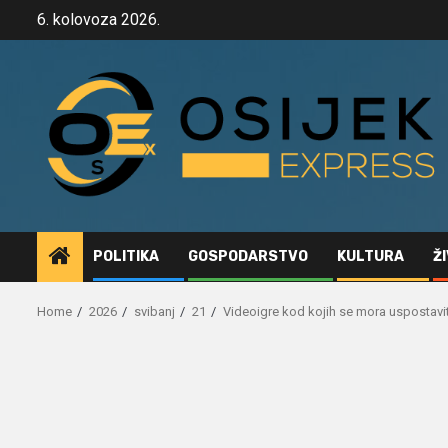
Skip
6. kolovoza 2026.
to
content
POLITIKA
GOSPODARSTVO
KULTURA
Ž
Home
2026
svibanj
21
Videoigre kod kojih se mora uspostavi