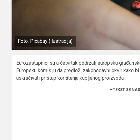
Foto: Pixabay (ilustracija)
Eurozastupnici su u četvrtak podržali europsku građansku 
Europsku komisiju da predloži zakonodavni okvir kako bi
uskraćivati pristup korištenju kupljenog proizvoda.
–
TEKST SE NA