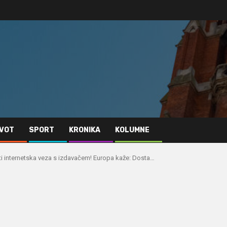
IVOT
SPORT
KRONIKA
KOLUMNE
ti internetska veza s izdavačem! Europa kaže: Dosta…