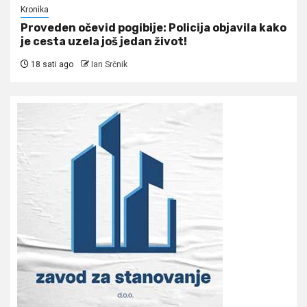
Kronika
Proveden očevid pogibije: Policija objavila kako
je cesta uzela još jedan život!
18 sati ago
Ian Srčnik