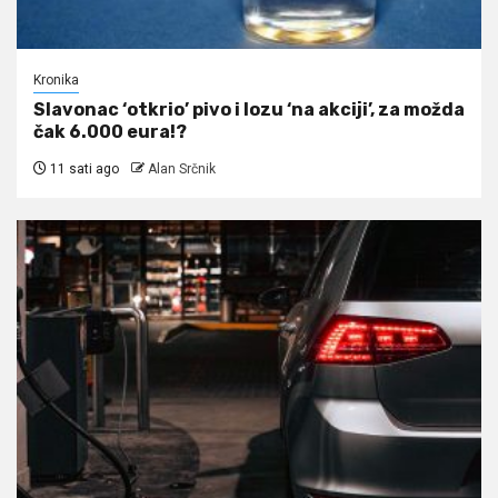
Kronika
Slavonac ‘otkrio’ pivo i lozu ‘na akciji’, za možda
čak 6.000 eura!?
11 sati ago
Alan Srčnik