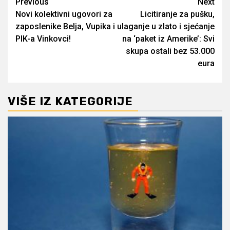
Post
Previous
Next
Novi kolektivni ugovori za
Licitiranje za pušku,
navigation
zaposlenike Belja, Vupika i
ulaganje u zlato i sjećanje
PIK-a Vinkovci!
na ‘paket iz Amerike’: Svi
skupa ostali bez 53.000
eura
VIŠE IZ KATEGORIJE