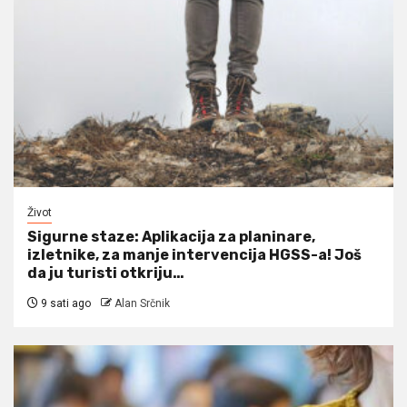
Život
Sigurne staze: Aplikacija za planinare,
izletnike, za manje intervencija HGSS-a! Još
da ju turisti otkriju…
9 sati ago
Alan Srčnik