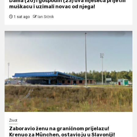
Dama (20) i gospodin (23) dva mjeseca prijetili
muškacu i uzimali novac od njega!
1 sat ago
Ian Srčnik
Život
Zaboravio ženu na graničnom prijelazu!
Krenuo za München, ostavio ju u Slavoniji!