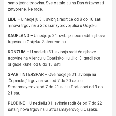
samo jedna trgovina. Sve ostale su na Dan državnosti
zatvorene. Ne rade,
LIDL –
U nedjelju 31. svibnja radit će od 8 do 18 sati
njihova trgovina u Strossmayerovoj ulici u Osijeku.
KAUFLAND –
U nedjelju 31. svibnja neće raditi njihove
trgovine u Osijeku. Zatvorene su.
KONZUM –
U nedjelju 31. svibnja radit će njihove
trgovine na Vijencu, u Opatijskoj i u Ulici 3. gardijske
brigade Kune, od 8 do 13 sati.
SPAR I INTERSPAR –
Ove nedjelje 31. svibnja na
‘Čepinskoj’ trgovina radi od 7 do 20 sati, u
Strossmayerovoj od 7 do 21 sat, u Portanovi od 9 do
21 sat.
PLODINE –
U nedjelju 31. svibnja radit će od 7 do 22
sata njihova trgovina u Strossmayerovoj u Osijeku.