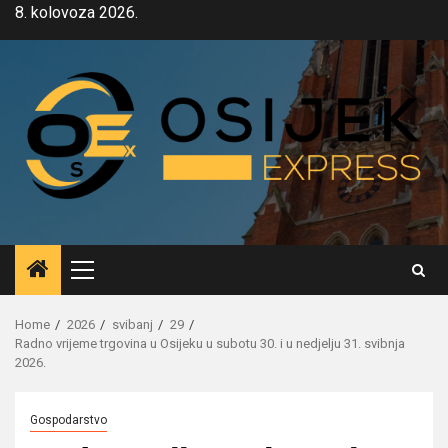
Skip
8. kolovoza 2026.
to
content
Primary
Menu
Home
2026
svibanj
29
Radno vrijeme trgovina u Osijeku u subotu 30. i u nedjelju 31. svibnja
2026.
Gospodarstvo