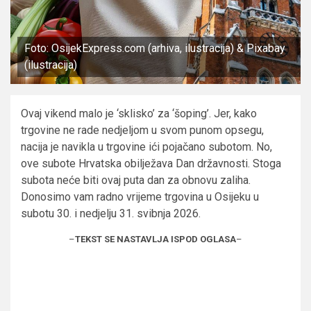
Foto: OsijekExpress.com (arhiva, ilustracija) & Pixabay
(ilustracija)
Ovaj vikend malo je ‘sklisko’ za ‘šoping’. Jer, kako
trgovine ne rade nedjeljom u svom punom opsegu,
nacija je navikla u trgovine ići pojačano subotom. No,
ove subote Hrvatska obilježava Dan državnosti. Stoga
subota neće biti ovaj puta dan za obnovu zaliha.
Donosimo vam radno vrijeme trgovina u Osijeku u
subotu 30. i nedjelju 31. svibnja 2026.
–
TEKST SE NASTAVLJA ISPOD OGLASA
–