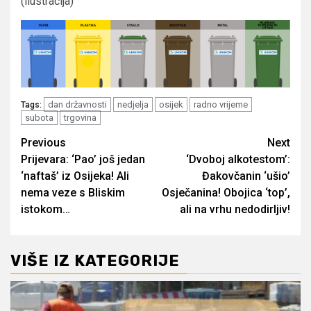
(ilustracija)
dan državnosti
nedjelja
osijek
radno vrijeme
Tags:
subota
trgovina
Post
Previous
Next
Prijevara: ‘Pao’ još jedan
‘Dvoboj alkotestom’:
navigation
‘naftaš’ iz Osijeka! Ali
Đakovčanin ‘ušio’
nema veze s Bliskim
Osječanina! Obojica ‘top’,
istokom…
ali na vrhu nedodirljiv!
VIŠE IZ KATEGORIJE