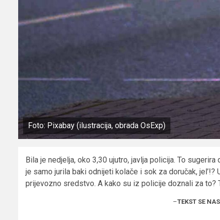
Foto: Pixabay (ilustracija, obrada OsExp)
Bila je nedjelja, oko 3,30 ujutro, javlja policija. To suge
je samo jurila baki odnijeti kolače i sok za doručak, jel’!
prijevozno sredstvo. A kako su iz policije doznali za to? 
–
TEKST SE NA