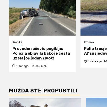
Kronika
Kronika
Proveden očevid pogibije:
Palio trosje
Policija objavila kako je cesta
Al’ susjedov
uzela još jedan život!
4 sata ago
1 sat ago
Ian Srčnik
MOŽDA STE PROPUSTILI