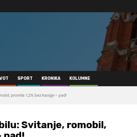
IVOT
SPORT
KRONIKA
KOLUMNE
mobil, promila 1,29, bez kacige – pad!
lu: Svitanje, romobil,
– pad!