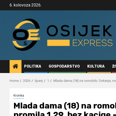
Skip
6. kolovoza 2026.
to
content
POLITIKA
GOSPODARSTVO
KULTURA
Ž
Home
2026
lipanj
1
Mlada dama (18) na romobilu: Svitanje, ro
Kronika
Mlada dama (18) na romobi
promila 1,29, bez kacige 