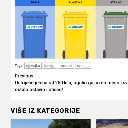
djevojka
kaciga
romobil
svitanje
Tags:
Post
Previous
Ustrijelio jelena od 250 kila, ogulio ga, uzeo meso i s
navigation
ostalo ostavio i otišao!
VIŠE IZ KATEGORIJE