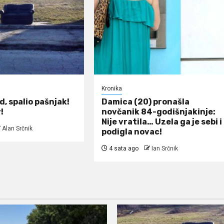
Kronika
d, spalio pašnjak!
Damica (20) pronašla
!
novčanik 84-godišnjakinje:
Nije vratila… Uzela ga je sebi i
Alan Srčnik
podigla novac!
4 sata ago
Ian Srčnik