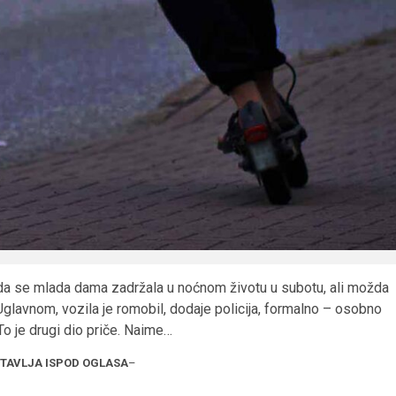
rira da se mlada dama zadržala u noćnom životu u subotu, ali možda
? Uglavnom, vozila je romobil, dodaje policija, formalno – osobno
To je drugi dio priče. Naime…
STAVLJA ISPOD OGLASA
–