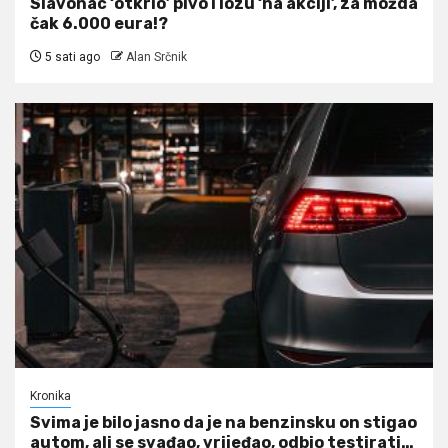
Slavonac ‘otkrio’ pivo i lozu ‘na akciji’, za možda
čak 6.000 eura!?
5 sati ago
Alan Srčnik
Kronika
Svima je bilo jasno da je na benzinsku on stigao
autom, ali se svađao, vrijeđao, odbio testirati…