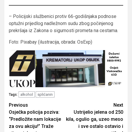
– Policijski službenici protiv 66-godišnjaka podnose
optužni prijedlog nadležnom sudu zbog počinjenog
prekršaja iz Zakona o sigurnosti prometa na cestama.
Foto: Pixabay (ilustracija, obrada: OsExp)
alkohol
splićanin
Tags:
Post
Previous
Next
Osječka policija poziva:
Ustrijelio jelena od 250
navigation
“Predložite nam lokacije
kila, ogulio ga, uzeo meso
za ovu akciju!” Traže
i sve ostalo ostavio i