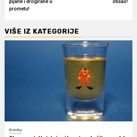
pijane i drogirane u
otišao!
prometu!
VIŠE IZ KATEGORIJE
Kronika