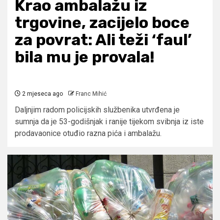
Krao ambalažu iz
trgovine, zacijelo boce
za povrat: Ali teži ‘faul’
bila mu je provala!
2 mjeseca ago
Franc Mihić
Daljnjim radom policijskih službenika utvrđena je
sumnja da je 53-godišnjak i ranije tijekom svibnja iz iste
prodavaonice otuđio razna pića i ambalažu.