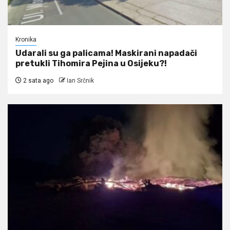
Kronika
Udarali su ga palicama! Maskirani napadači
pretukli Tihomira Pejina u Osijeku?!
2 sata ago
Ian Srčnik