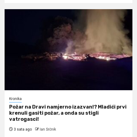
Kronika
Požar na Dravi namjerno izazvan!? Mladići prvi
krenuli gasiti požar, a onda su stigli
vatrogasci!
3 sata ago
Ian Srčnik