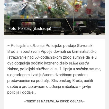
Foto: Pixabay (ilustracija)
– Policijski službenici Policijske postaje Slavonski
Brod s ispostavom Vrpolje dovršili su kriminalističko
istraživanje nad 53-godišnjakom zbog sumnje da je u
dva događaja počinio kazneno djelo
teške krađe
.
Naime, policijski službenici su 1. lipnja u noćnim satima,
u ograđenom i zaključanom dvorišnom prostoru
prodavaonice na području Slavonskog Broda, uočili
osobu u protupravnom otuđenju ambalaže – javlja
policija i dodaje…
–
TEKST SE NASTAVLJA ISPOD OGLASA
–