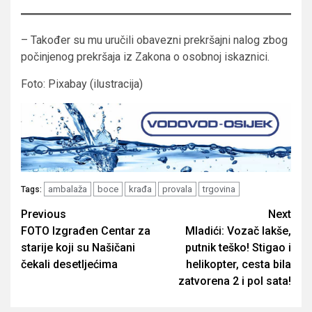
– Također su mu uručili obavezni prekršajni nalog zbog
počinjenog prekršaja iz Zakona o osobnoj iskaznici.
Foto: Pixabay (ilustracija)
ambalaža
boce
krađa
provala
trgovina
Tags:
Post
Previous
Next
FOTO Izgrađen Centar za
Mladići: Vozač lakše,
navigation
starije koji su Našičani
putnik teško! Stigao i
čekali desetljećima
helikopter, cesta bila
zatvorena 2 i pol sata!