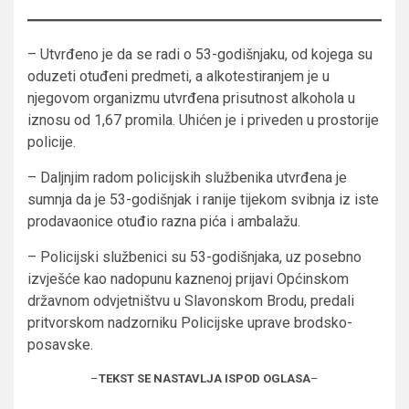
– Utvrđeno je da se radi o 53-godišnjaku, od kojega su
oduzeti otuđeni predmeti, a alkotestiranjem je u
njegovom organizmu utvrđena prisutnost alkohola u
iznosu od 1,67 promila. Uhićen je i priveden u prostorije
policije.
– Daljnjim radom policijskih službenika utvrđena je
sumnja da je 53-godišnjak i ranije tijekom svibnja iz iste
prodavaonice otuđio razna pića i ambalažu.
– Policijski službenici su 53-godišnjaka, uz posebno
izvješće kao nadopunu kaznenoj prijavi Općinskom
državnom odvjetništvu u Slavonskom Brodu, predali
pritvorskom nadzorniku Policijske uprave brodsko-
posavske.
–
TEKST SE NASTAVLJA ISPOD OGLASA
–