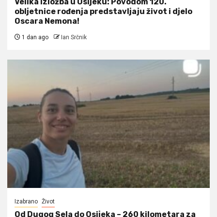
Velika izložba u Osijeku: Povodom 120.
obljetnice rođenja predstavljaju život i djelo
Oscara Nemona!
1 dan ago
Ian Srčnik
Izabrano
Život
Od Dugog Sela do Osijeka – 260 kilometara za