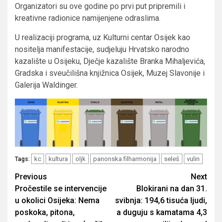
Organizatori su ove godine po prvi put pripremili i
kreativne radionice namijenjene odraslima.
U realizaciji programa, uz Kulturni centar Osijek kao
nositelja manifestacije, sudjeluju Hrvatsko narodno
kazalište u Osijeku, Dječje kazalište Branka Mihaljevića,
Gradska i sveučilišna knjižnica Osijek, Muzej Slavonije i
Galerija Waldinger.
kc
kultura
oljk
panonska filharmonija
seleš
vulin
Tags:
Post
Previous
Next
Pročestile se intervencije
Blokirani na dan 31.
navigation
u okolici Osijeka: Nema
svibnja: 194,6 tisuća ljudi,
poskoka, pitona,
a duguju s kamatama 4,3