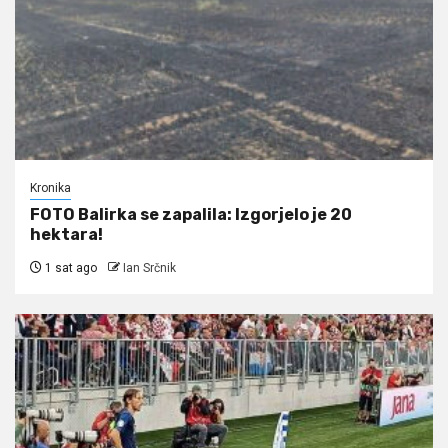
Kronika
FOTO Balirka se zapalila: Izgorjelo je 20
hektara!
1 sat ago
Ian Srčnik