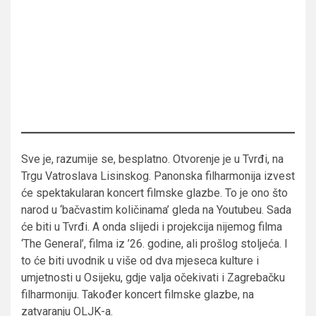
Sve je, razumije se, besplatno. Otvorenje je u Tvrđi, na
Trgu Vatroslava Lisinskog. Panonska filharmonija izvest
će spektakularan koncert filmske glazbe. To je ono što
narod u ‘bačvastim količinama’ gleda na Youtubeu. Sada
će biti u Tvrđi. A onda slijedi i projekcija nijemog filma
‘The General’, filma iz ’26. godine, ali prošlog stoljeća. I
to će biti uvodnik u više od dva mjeseca kulture i
umjetnosti u Osijeku, gdje valja očekivati i Zagrebačku
filharmoniju. Također koncert filmske glazbe, na
zatvaranju OLJK-a.