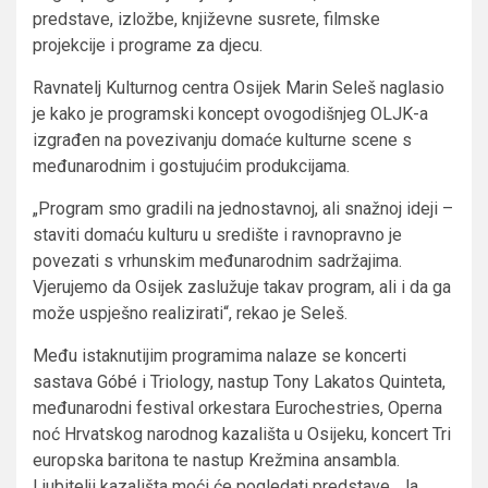
predstave, izložbe, književne susrete, filmske
projekcije i programe za djecu.
Ravnatelj Kulturnog centra Osijek Marin Seleš naglasio
je kako je programski koncept ovogodišnjeg OLJK-a
izgrađen na povezivanju domaće kulturne scene s
međunarodnim i gostujućim produkcijama.
„Program smo gradili na jednostavnoj, ali snažnoj ideji –
staviti domaću kulturu u središte i ravnopravno je
povezati s vrhunskim međunarodnim sadržajima.
Vjerujemo da Osijek zaslužuje takav program, ali i da ga
može uspješno realizirati“, rekao je Seleš.
Među istaknutijim programima nalaze se koncerti
sastava Góbé i Triology, nastup Tony Lakatos Quinteta,
međunarodni festival orkestara Eurochestries, Operna
noć Hrvatskog narodnog kazališta u Osijeku, koncert Tri
europska baritona te nastup Krežmina ansambla.
Ljubitelji kazališta moći će pogledati predstave „Ja,