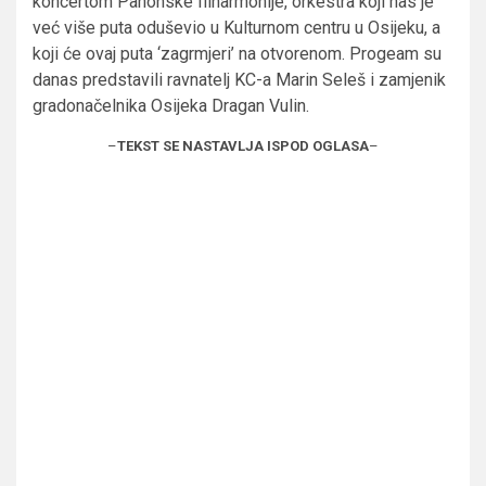
koncertom Panonske filharmonije, orkestra koji nas je
već više puta oduševio u Kulturnom centru u Osijeku, a
koji će ovaj puta ‘zagrmjeri’ na otvorenom. Progeam su
danas predstavili ravnatelj KC-a Marin Seleš i zamjenik
gradonačelnika Osijeka Dragan Vulin.
–
TEKST SE NASTAVLJA ISPOD OGLASA
–