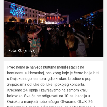
Foto: KC (arhiva)
Pred nama je najveća kulturna manifestacija na
kontinentu u Hrvatskoj, ona zbog koje je često bolje biti
u Osijeku nego na moru, gdje krstare brodice s pop
zvijezdama od luke do luke i pokojeg koncerta.
Krećemo 24. lipnja i završavamo na samom kraju
kolovoza. Sve će se odigravati na 10-ak lokacija u
Osijeku, a manjkati neće ničega. Otvaramo OLJK ’26.