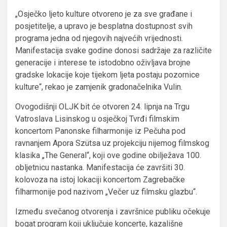
„Osječko ljeto kulture otvoreno je za sve građane i
posjetitelje, a upravo je besplatna dostupnost svih
programa jedna od njegovih najvećih vrijednosti.
Manifestacija svake godine donosi sadržaje za različite
generacije i interese te istodobno oživljava brojne
gradske lokacije koje tijekom ljeta postaju pozornice
kulture“, rekao je zamjenik gradonačelnika Vulin.
Ovogodišnji OLJK bit će otvoren 24. lipnja na Trgu
Vatroslava Lisinskog u osječkoj Tvrđi filmskim
koncertom Panonske filharmonije iz Pečuha pod
ravnanjem Apora Szütsa uz projekciju nijemog filmskog
klasika „The General“, koji ove godine obilježava 100.
obljetnicu nastanka. Manifestacija će završiti 30.
kolovoza na istoj lokaciji koncertom Zagrebačke
filharmonije pod nazivom „Večer uz filmsku glazbu“.
Između svečanog otvorenja i završnice publiku očekuje
bogat program koji uključuje koncerte, kazališne