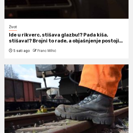
Život
Ide u rikverc, stišava glazbu!? Pada kiša,
stišava!? Brojni to rade, a objašnjenje postoji…
5 sati ago
Franc Mihić