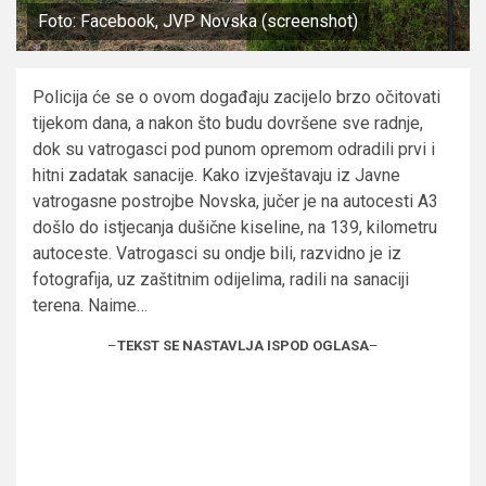
Foto: Facebook, JVP Novska (screenshot)
Policija će se o ovom događaju zacijelo brzo očitovati
tijekom dana, a nakon što budu dovršene sve radnje,
dok su vatrogasci pod punom opremom odradili prvi i
hitni zadatak sanacije. Kako izvještavaju iz Javne
vatrogasne postrojbe Novska, jučer je na autocesti A3
došlo do istjecanja dušične kiseline, na 139, kilometru
autoceste. Vatrogasci su ondje bili, razvidno je iz
fotografija, uz zaštitnim odijelima, radili na sanaciji
terena. Naime…
–
TEKST SE NASTAVLJA ISPOD OGLASA
–