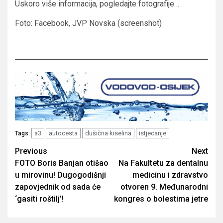
Uskoro više informacija, pogledajte fotografije…
Foto: Facebook, JVP Novska (screenshot)
a3
autocesta
dušična kiselina
istjecanje
Tags:
Post
Previous
Next
FOTO Boris Banjan otišao
Na Fakultetu za dentalnu
navigation
u mirovinu! Dugogodišnji
medicinu i zdravstvo
zapovjednik od sada će
otvoren 9. Međunarodni
‘gasiti roštilj’!
kongres o bolestima jetre