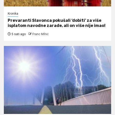
Kronika
Prevaranti Slavonca pokušali ‘dobiti’ za više
isplatom navodne zarade, ali on više nije imao!
5 sati ago
Franc Mihić