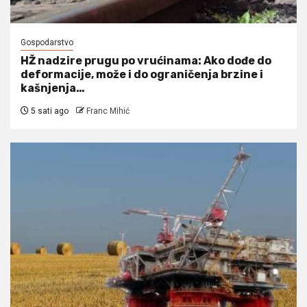
Gospodarstvo
HŽ nadzire prugu po vrućinama: Ako dođe do
deformacije, može i do ograničenja brzine i
kašnjenja…
5 sati ago
Franc Mihić