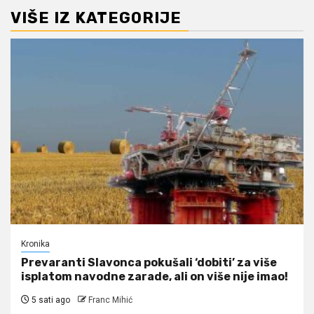
VIŠE IZ KATEGORIJE
Kronika
Prevaranti Slavonca pokušali ‘dobiti’ za više
isplatom navodne zarade, ali on više nije imao!
5 sati ago
Franc Mihić