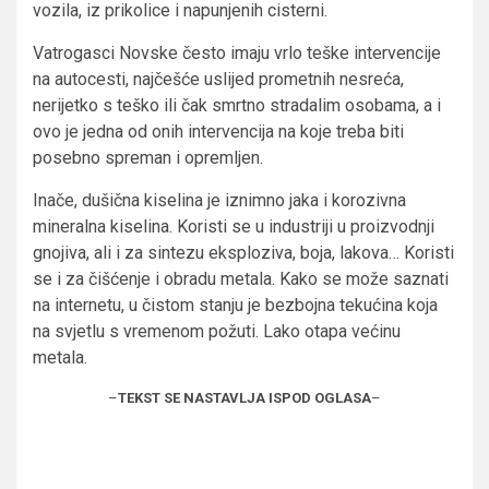
vozila, iz prikolice i napunjenih cisterni.
Vatrogasci Novske često imaju vrlo teške intervencije
na autocesti, najčešće uslijed prometnih nesreća,
nerijetko s teško ili čak smrtno stradalim osobama, a i
ovo je jedna od onih intervencija na koje treba biti
posebno spreman i opremljen.
Inače, dušična kiselina je iznimno jaka i korozivna
mineralna kiselina. Koristi se u industriji u proizvodnji
gnojiva, ali i za sintezu eksploziva, boja, lakova… Koristi
se i za čišćenje i obradu metala. Kako se može saznati
na internetu, u čistom stanju je bezbojna tekućina koja
na svjetlu s vremenom požuti. Lako otapa većinu
metala.
–
TEKST SE NASTAVLJA ISPOD OGLASA
–