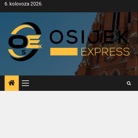
Skip
6. kolovoza 2026.
to
content
Primary
Menu