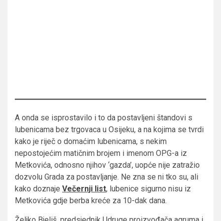
A onda se isprostavilo i to da postavljeni štandovi s
lubenicama bez trgovaca u Osijeku, a na kojima se tvrdi
kako je riječ o domaćim lubenicama, s nekim
nepostojećim matičnim brojem i imenom OPG-a iz
Metkovića, odnosno njihov ‘gazda’, uopće nije zatražio
dozvolu Grada za postavljanje. Ne zna se ni tko su, ali
kako doznaje
Večernji list
, lubenice sigurno nisu iz
Metkovića gdje berba kreće za 10-dak dana.
Željko Bjeliš, predsjednik Udruge proizvođača agruma i