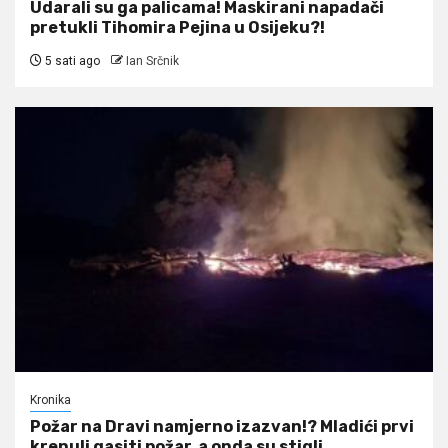
Udarali su ga palicama! Maskirani napadači
pretukli Tihomira Pejina u Osijeku?!
5 sati ago
Ian Srčnik
Kronika
Požar na Dravi namjerno izazvan!? Mladići prvi
krenuli gasiti požar, a onda su stigli