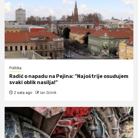
Politika
Radić o napadu na Pejina: “Najoštrije osuđujem
svaki oblik nasilja!”
2 sata ago
Ian Srčnik