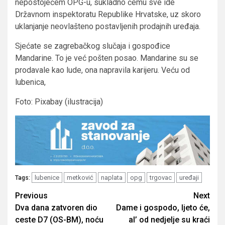
nepostojećem OPG-u, sukladno čemu sve ide
Državnom inspektoratu Republike Hrvatske, uz skoro
uklanjanje neovlašteno postavljenih prodajnih uređaja.
Sjećate se zagrebačkog slučaja i gospođice
Mandarine. To je već pošten posao. Mandarine su se
prodavale kao lude, ona napravila karijeru. Veću od
lubenica,
Foto: Pixabay (ilustracija)
lubenice
metković
naplata
opg
trgovac
uređaji
Tags:
Post
Previous
Next
Dva dana zatvoren dio
Dame i gospodo, ljeto će,
navigation
ceste D7 (OS-BM), noću
al’ od nedjelje su kraći