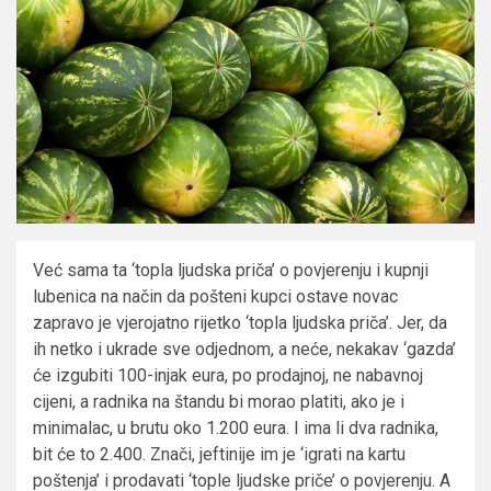
Već sama ta ‘topla ljudska priča’ o povjerenju i kupnji
lubenica na način da pošteni kupci ostave novac
zapravo je vjerojatno rijetko ‘topla ljudska priča’. Jer, da
ih netko i ukrade sve odjednom, a neće, nekakav ‘gazda’
će izgubiti 100-injak eura, po prodajnoj, ne nabavnoj
cijeni, a radnika na štandu bi morao platiti, ako je i
minimalac, u brutu oko 1.200 eura. I ima li dva radnika,
bit će to 2.400. Znači, jeftinije im je ‘igrati na kartu
poštenja’ i prodavati ‘tople ljudske priče’ o povjerenju. A