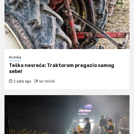
Kronika
Teška nesreća: Traktorom pregazio samog
sebe!
2 sata ago
Ian Srčnik