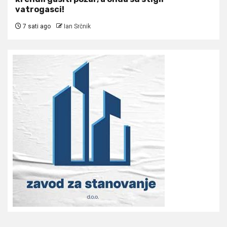
vatrogasci!
7 sati ago
Ian Srčnik