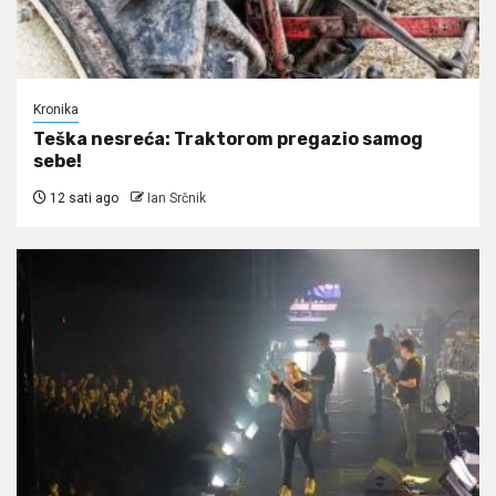
Kronika
Teška nesreća: Traktorom pregazio samog
sebe!
12 sati ago
Ian Srčnik