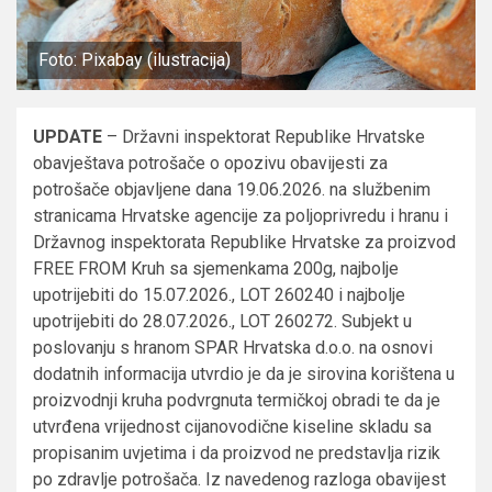
Foto: Pixabay (ilustracija)
UPDATE
– Državni inspektorat Republike Hrvatske
obavještava potrošače o opozivu obavijesti za
potrošače objavljene dana 19.06.2026. na službenim
stranicama Hrvatske agencije za poljoprivredu i hranu i
Državnog inspektorata Republike Hrvatske za proizvod
FREE FROM Kruh sa sjemenkama 200g, najbolje
upotrijebiti do 15.07.2026., LOT 260240 i najbolje
upotrijebiti do 28.07.2026., LOT 260272. Subjekt u
poslovanju s hranom SPAR Hrvatska d.o.o. na osnovi
dodatnih informacija utvrdio je da je sirovina korištena u
proizvodnji kruha podvrgnuta termičkoj obradi te da je
utvrđena vrijednost cijanovodične kiseline skladu sa
propisanim uvjetima i da proizvod ne predstavlja rizik
po zdravlje potrošača. Iz navedenog razloga obavijest