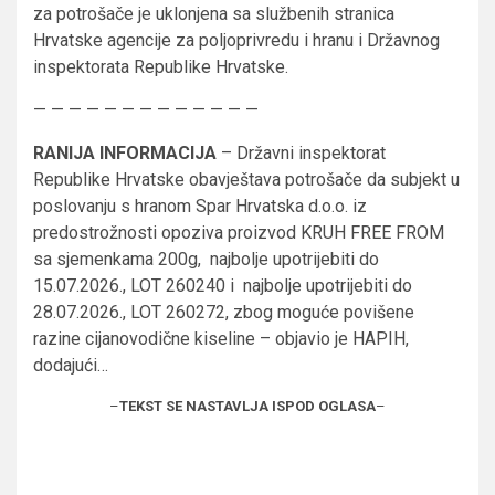
za potrošače je uklonjena sa službenih stranica
Hrvatske agencije za poljoprivredu i hranu i Državnog
inspektorata Republike Hrvatske.
— — — — — — — — — — — — —
RANIJA INFORMACIJA
– Državni inspektorat
Republike Hrvatske obavještava potrošače da subjekt u
poslovanju s hranom Spar Hrvatska d.o.o. iz
predostrožnosti opoziva proizvod KRUH FREE FROM
sa sjemenkama 200g, najbolje upotrijebiti do
15.07.2026., LOT 260240 i najbolje upotrijebiti do
28.07.2026., LOT 260272, zbog moguće povišene
razine cijanovodične kiseline – objavio je HAPIH,
dodajući…
–
TEKST SE NASTAVLJA ISPOD OGLASA
–