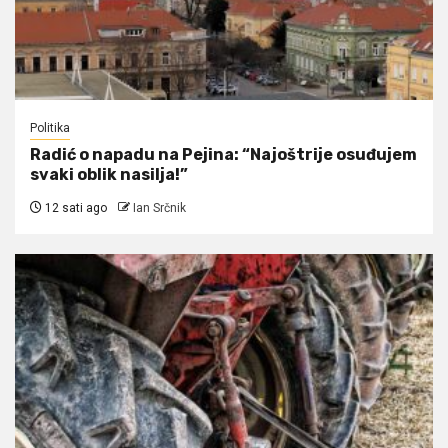
Politika
Radić o napadu na Pejina: “Najoštrije osuđujem
svaki oblik nasilja!”
12 sati ago
Ian Srčnik