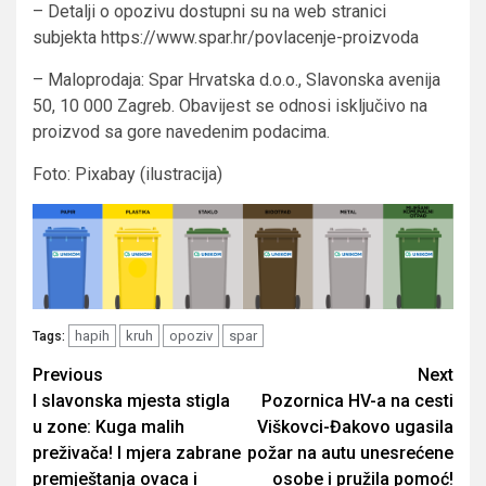
– Detalji o opozivu dostupni su na web stranici
subjekta https://www.spar.hr/povlacenje-proizvoda
– Maloprodaja: Spar Hrvatska d.o.o., Slavonska avenija
50, 10 000 Zagreb. Obavijest se odnosi isključivo na
proizvod sa gore navedenim podacima.
Foto: Pixabay (ilustracija)
hapih
kruh
opoziv
spar
Tags:
Post
Previous
Next
I slavonska mjesta stigla
Pozornica HV-a na cesti
navigation
u zone: Kuga malih
Viškovci-Đakovo ugasila
preživača! I mjera zabrane
požar na autu unesrećene
premještanja ovaca i
osobe i pružila pomoć!