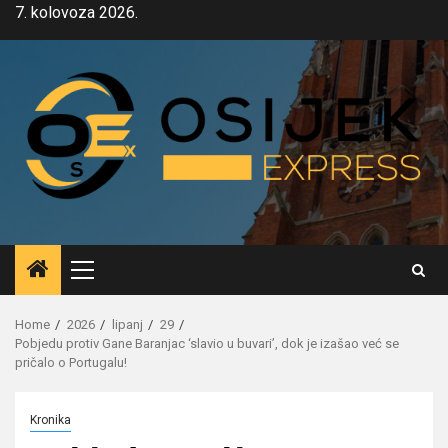
Skip
7. kolovoza 2026.
to
content
Primary
Menu
Home
2026
lipanj
29
Pobjedu protiv Gane Baranjac ‘slavio u buvari’, dok je izašao već se
pričalo o Portugalu!
Kronika