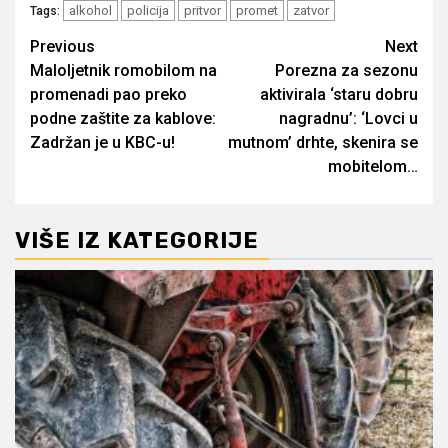
alkohol
policija
pritvor
promet
zatvor
Tags:
Post
Previous
Next
Maloljetnik romobilom na
Porezna za sezonu
navigation
promenadi pao preko
aktivirala ‘staru dobru
podne zaštite za kablove:
nagradnu’: ‘Lovci u
Zadržan je u KBC-u!
mutnom’ drhte, skenira se
mobitelom…
VIŠE IZ KATEGORIJE