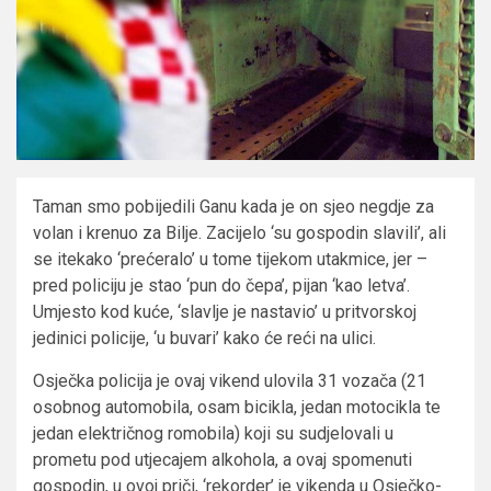
Taman smo pobijedili Ganu kada je on sjeo negdje za
volan i krenuo za Bilje. Zacijelo ‘su gospodin slavili’, ali
se itekako ‘prećeralo’ u tome tijekom utakmice, jer –
pred policiju je stao ‘pun do čepa’, pijan ‘kao letva’.
Umjesto kod kuće, ‘slavlje je nastavio’ u pritvorskoj
jedinici policije, ‘u buvari’ kako će reći na ulici.
Osječka policija je ovaj vikend ulovila 31 vozača (21
osobnog automobila, osam bicikla, jedan motocikla te
jedan električnog romobila) koji su sudjelovali u
prometu pod utjecajem alkohola, a ovaj spomenuti
gospodin, u ovoj priči, ‘rekorder’ je vikenda u Osječko-