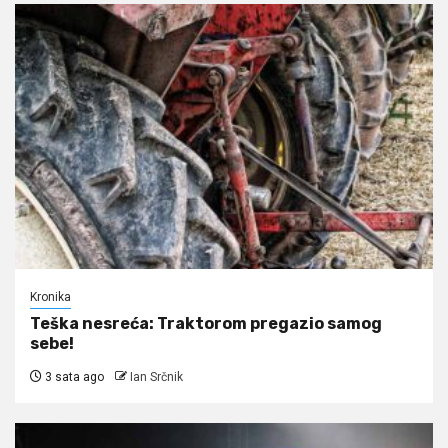
Kronika
Teška nesreća: Traktorom pregazio samog
sebe!
3 sata ago
Ian Srčnik