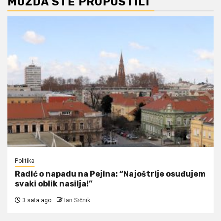
MOŽDA STE PROPUSTILI
Politika
Radić o napadu na Pejina: “Najoštrije osuđujem
svaki oblik nasilja!”
3 sata ago
Ian Srčnik