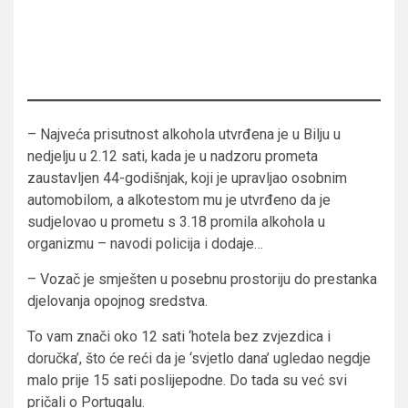
– Najveća prisutnost alkohola utvrđena je u Bilju u
nedjelju u 2.12 sati, kada je u nadzoru prometa
zaustavljen 44-godišnjak, koji je upravljao osobnim
automobilom, a alkotestom mu je utvrđeno da je
sudjelovao u prometu s 3.18 promila alkohola u
organizmu – navodi policija i dodaje…
– Vozač je smješten u posebnu prostoriju do prestanka
djelovanja opojnog sredstva.
To vam znači oko 12 sati ‘hotela bez zvjezdica i
doručka’, što će reći da je ‘svjetlo dana’ ugledao negdje
malo prije 15 sati poslijepodne. Do tada su već svi
pričali o Portugalu.