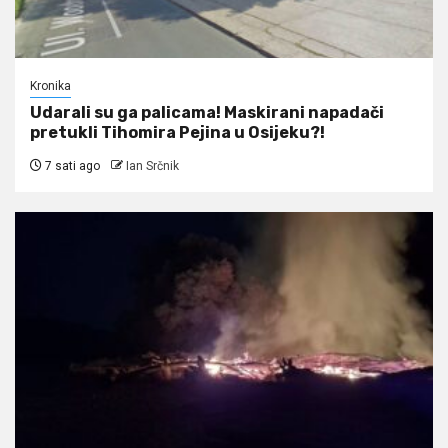
Kronika
Udarali su ga palicama! Maskirani napadači
pretukli Tihomira Pejina u Osijeku?!
7 sati ago
Ian Srčnik