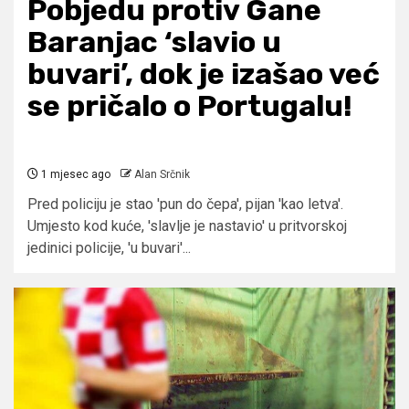
Pobjedu protiv Gane
Baranjac ‘slavio u
buvari’, dok je izašao već
se pričalo o Portugalu!
1 mjesec ago
Alan Srčnik
Pred policiju je stao 'pun do čepa', pijan 'kao letva'.
Umjesto kod kuće, 'slavlje je nastavio' u pritvorskoj
jedinici policije, 'u buvari'...