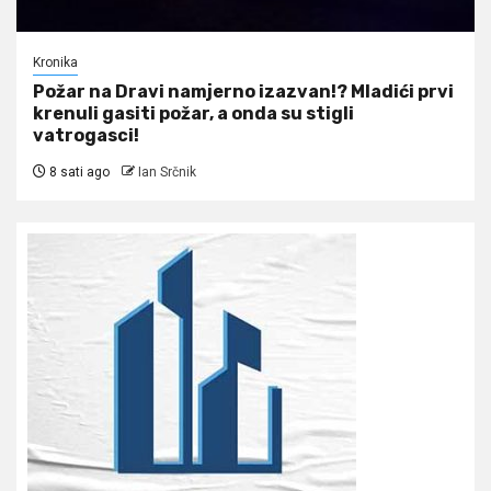
Kronika
Požar na Dravi namjerno izazvan!? Mladići prvi
krenuli gasiti požar, a onda su stigli
vatrogasci!
8 sati ago
Ian Srčnik