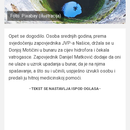
Foto: Pixabay (ilustracija)
Opet se dogodilo. Osoba srednjih godina, prema
svjedočenju zapovjednika JVP-a Našice, držala se u
Donjoj Motičini u bunaru za cijev hidrofora i čekala
vatrogasce. Zapovjednik Danijel Matković dodaje da oni
ne ulaze u uzrok upadanja u bunar, da je na njima
spašavanje, a što su i učinili, uspješno izvukli osobu i
predali ju hitnoj medicinskoj pomoći.
–
TEKST SE NASTAVLJA ISPOD OGLASA
–