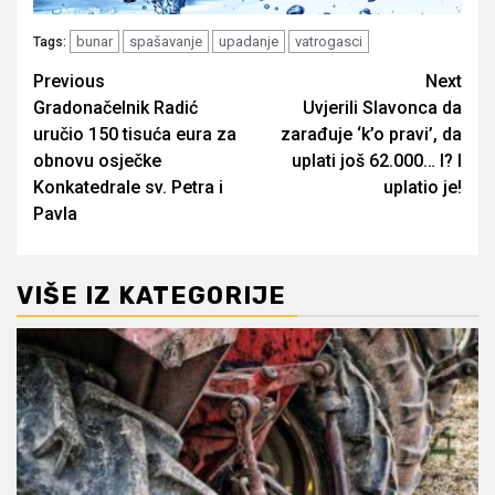
bunar
spašavanje
upadanje
vatrogasci
Tags:
Post
Previous
Next
Gradonačelnik Radić
Uvjerili Slavonca da
navigation
uručio 150 tisuća eura za
zarađuje ‘k’o pravi’, da
obnovu osječke
uplati još 62.000… I? I
Konkatedrale sv. Petra i
uplatio je!
Pavla
VIŠE IZ KATEGORIJE