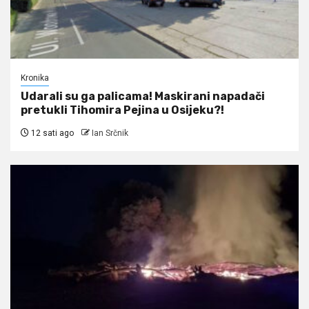
Kronika
Udarali su ga palicama! Maskirani napadači
pretukli Tihomira Pejina u Osijeku?!
12 sati ago
Ian Srčnik