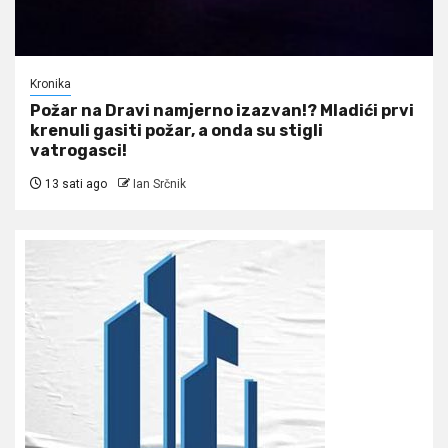
Kronika
Požar na Dravi namjerno izazvan!? Mladići prvi
krenuli gasiti požar, a onda su stigli
vatrogasci!
13 sati ago
Ian Srčnik