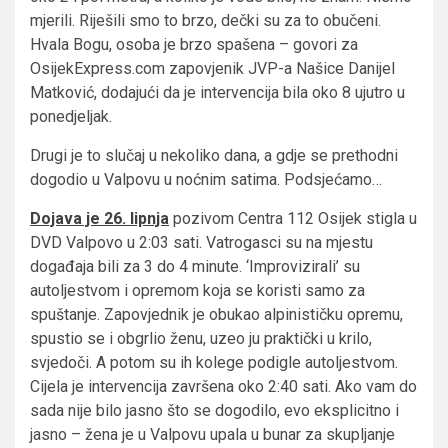
mjerili. Riješili smo to brzo, dečki su za to obučeni.
Hvala Bogu, osoba je brzo spašena – govori za
OsijekExpress.com zapovjenik JVP-a Našice Danijel
Matković, dodajući da je intervencija bila oko 8 ujutro u
ponedjeljak.
Drugi je to slučaj u nekoliko dana, a gdje se prethodni
dogodio u Valpovu u noćnim satima. Podsjećamo…
Dojava je 26. lipnja
pozivom Centra 112 Osijek stigla u
DVD Valpovo u 2:03 sati. Vatrogasci su na mjestu
događaja bili za 3 do 4 minute. ‘Improvizirali’ su
autoljestvom i opremom koja se koristi samo za
spuštanje. Zapovjednik je obukao alpinističku opremu,
spustio se i obgrlio ženu, uzeo ju praktički u krilo,
svjedoči. A potom su ih kolege podigle autoljestvom.
Cijela je intervencija završena oko 2:40 sati. Ako vam do
sada nije bilo jasno što se dogodilo, evo eksplicitno i
jasno – žena je u Valpovu upala u bunar za skupljanje