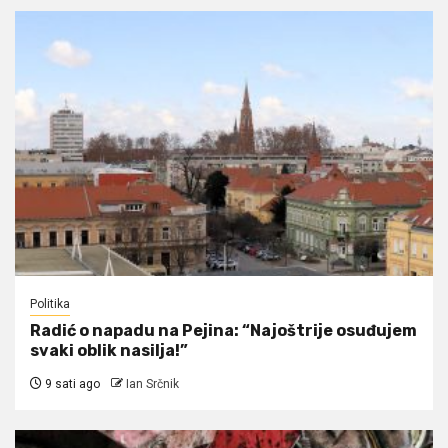
Politika
Radić o napadu na Pejina: “Najoštrije osuđujem
svaki oblik nasilja!”
9 sati ago
Ian Srčnik