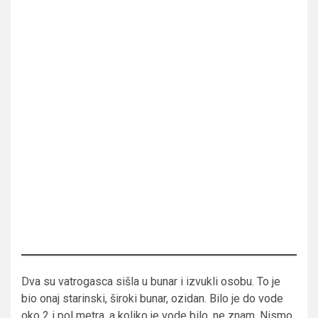
Dva su vatrogasca sišla u bunar i izvukli osobu. To je
bio onaj starinski, široki bunar, ozidan. Bilo je do vode
oko 2 i pol metra, a koliko je vode bilo, ne znam. Nismo