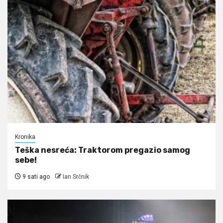
Kronika
Teška nesreća: Traktorom pregazio samog
sebe!
9 sati ago
Ian Srčnik