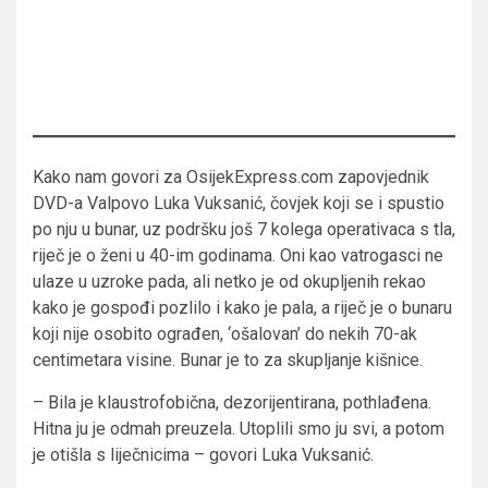
Kako nam govori za OsijekExpress.com zapovjednik
DVD-a Valpovo Luka Vuksanić, čovjek koji se i spustio
po nju u bunar, uz podršku još 7 kolega operativaca s tla,
riječ je o ženi u 40-im godinama. Oni kao vatrogasci ne
ulaze u uzroke pada, ali netko je od okupljenih rekao
kako je gospođi pozlilo i kako je pala, a riječ je o bunaru
koji nije osobito ograđen, ‘ošalovan’ do nekih 70-ak
centimetara visine. Bunar je to za skupljanje kišnice.
– Bila je klaustrofobična, dezorijentirana, pothlađena.
Hitna ju je odmah preuzela. Utoplili smo ju svi, a potom
je otišla s liječnicima – govori Luka Vuksanić.