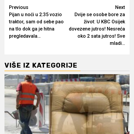
Post
Previous
Next
Pijan u noći u 2:35 vozio
Dvije se osobe bore za
navigation
traktor, sam od sebe pao
život: U KBC Osijek
na tlo dok ga je hitna
dovezene jutros! Nesreća
pregledavala…
oko 2 sata jutros! Sve
mladi…
VIŠE IZ KATEGORIJE