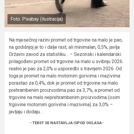
Foto: Pixabay (ilustracija)
Na mjesečnoj razini promet od trgovine na malo je pao,
na godišnjoj je to i dalje rast, ali minimalan, 0,5%, javlja
Državni zavod za statistiku… – Sezonski i kalendarski
prilagođeni promet od trgovine na malo u svibnju 2026.
realno je pao za 2,0% u usporedbi s travnjem 2026. Od
toga je promet na malo motornim gorivima i mazivima
porastao za 0,4%, dok je promet od trgovine na malo
prehrambenim proizvodima pao za 3,7%, a promet od
trgovine na malo neprehrambenim proizvodima (osim
trgovine motornim gorivima i mazivima) za 3,0% –
javljaju i dodaju…
–
TEKST SE NASTAVLJA ISPOD OGLASA
–