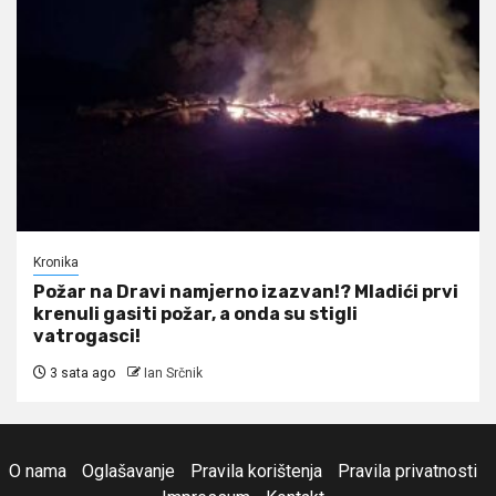
Kronika
Požar na Dravi namjerno izazvan!? Mladići prvi
krenuli gasiti požar, a onda su stigli
vatrogasci!
3 sata ago
Ian Srčnik
O nama
Oglašavanje
Pravila korištenja
Pravila privatnosti