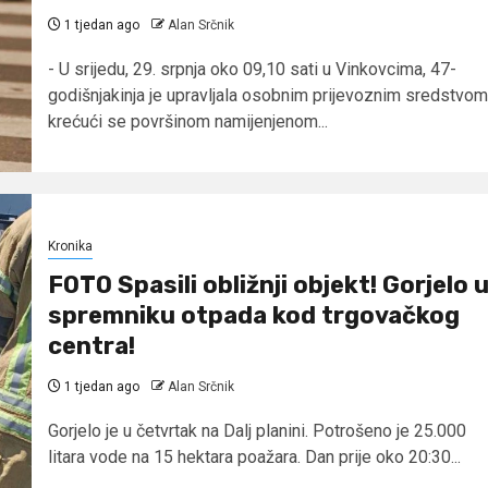
1 tjedan ago
Alan Srčnik
- U srijedu, 29. srpnja oko 09,10 sati u Vinkovcima, 47-
godišnjakinja je upravljala osobnim prijevoznim sredstvom
krećući se površinom namijenjenom...
Kronika
FOTO Spasili obližnji objekt! Gorjelo 
spremniku otpada kod trgovačkog
centra!
1 tjedan ago
Alan Srčnik
Gorjelo je u četvrtak na Dalj planini. Potrošeno je 25.000
litara vode na 15 hektara poažara. Dan prije oko 20:30...