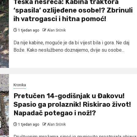
Teška nesreća: Kabina traktora
‘spasila’ ozlijeđene osobe!? Zbrinuli
ih vatrogasci i hitna pomoć!
1 tjedan ago
Alan Srčnik
Da nije kabine, moguće je da bi vijest bila i gora. Ne daj
Bože. Kako neslužbeno doznajemo, dvije su osobe...
Kronika
Pretučen 14-godišnjak u Đakovu!
Spasio ga prolaznik! Riskirao život!
Napadač potegao i nož!?
1 tjedan ago
Alan Srčnik
Društvenim mrežama sinoć je munjevito prostrujala objava