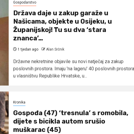
Gospodarstvo
Država daje u zakup garaže u
Našicama, objekte u Osijeku, u
Županijskoj! Tu su dva ‘stara
znanca’…
1 tjedan ago
Alan Srčnik
Državne nekretnine objavile su novi natječaj za zakup
poslovnih prostora. Imaju 'na lageru' 40 poslovnih prostor
u vlasništvu Republike Hrvatske, u...
Kronika
Gospođa (47) ‘tresnula’ s romobila,
dijete s bicikla autom srušio
muškarac (45)