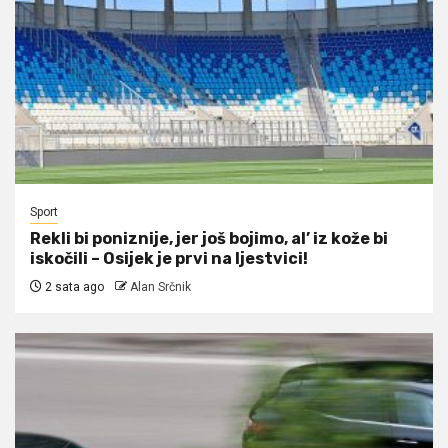
Sport
Rekli bi poniznije, jer još bojimo, al’ iz kože bi
iskočili – Osijek je prvi na ljestvici!
2 sata ago
Alan Srčnik