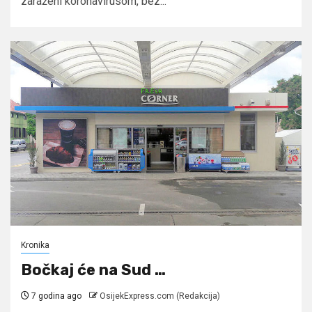
zaraženi koronavirusom, bez...
Kronika
Bočkaj će na Sud …
7 godina ago
OsijekExpress.com (Redakcija)