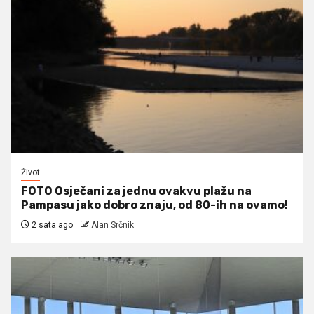
Život
FOTO Osječani za jednu ovakvu plažu na
Pampasu jako dobro znaju, od 80-ih na ovamo!
2 sata ago
Alan Srčnik