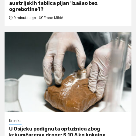
austrijskih tablica pijan ‘izašao bez
ogrebotine’!?
9 minuta ago
Franc Mihić
Kronika
U Osijeku podignuta optužnica zbog
krijumčarenja droge: S 10,5 kg kokaina