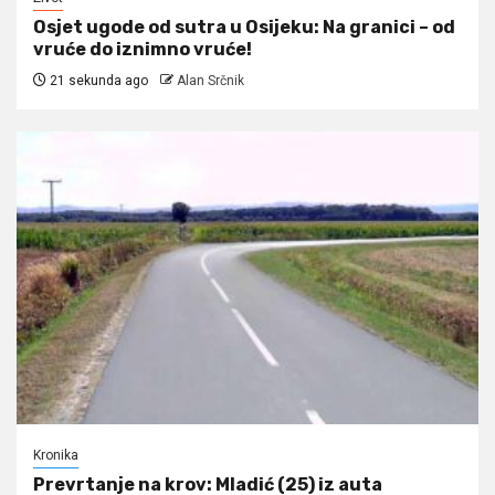
Osjet ugode od sutra u Osijeku: Na granici – od
vruće do iznimno vruće!
21 sekunda ago
Alan Srčnik
Kronika
Prevrtanje na krov: Mladić (25) iz auta