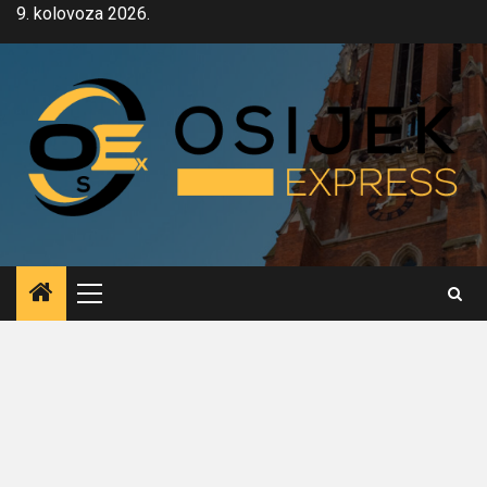
Skip
9. kolovoza 2026.
to
content
Primary
Menu