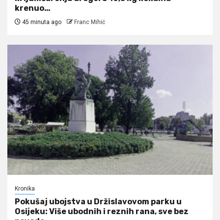
krenuo…
45 minuta ago
Franc Mihić
Kronika
Pokušaj ubojstva u Držislavovom parku u
Osijeku: Više ubodnih i reznih rana, sve bez