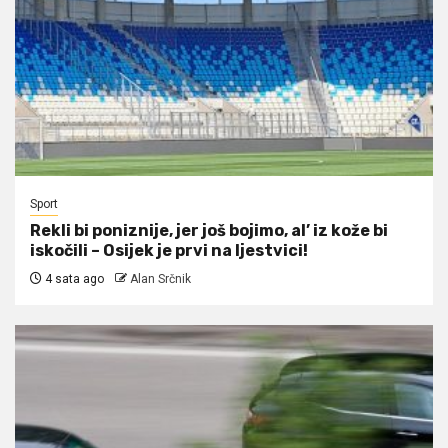
Sport
Rekli bi poniznije, jer još bojimo, al’ iz kože bi
iskočili – Osijek je prvi na ljestvici!
4 sata ago
Alan Srčnik