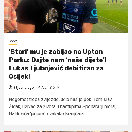
Sport
‘Stari’ mu je zabijao na Upton
Parku: Dajte nam ‘naše dijete’!
Lukas Ljubojević debitirao za
Osijek!
3 tjedna ago
Alan Srčnik
Nogomet treba zvijezde, učio nas je pok. Tomislav
Židak, uživao za života u nastupima Špehara 'juniora',
Halilovića 'juniora', svakako Kranjčara...