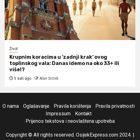
Život
Krupnim koracima u ‘zadnji krak’ ovog
toplinskog vala: Danas idemo na oko 33+ ili
više!?
5 sati ago
Alan Srčnik
O nama
Oglašavanje
Pravila korištenja
Pravila privatnosti
Impressum
Kontakt
Prijenos tekstova i neovlaštena upotreba
Copyright © All rights reserved. OsijekExpress.com 2024.
|