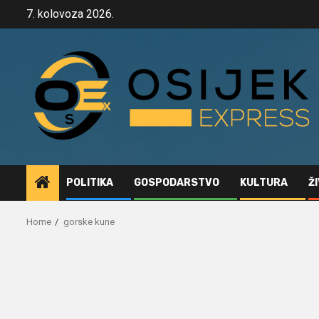
Skip
7. kolovoza 2026.
to
content
POLITIKA
GOSPODARSTVO
KULTURA
Ž
Home
gorske kune