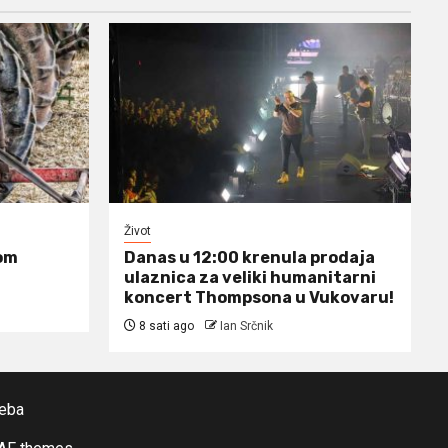
Život
om
Danas u 12:00 krenula prodaja
ulaznica za veliki humanitarni
koncert Thompsona u Vukovaru!
8 sati ago
Ian Srčnik
reba