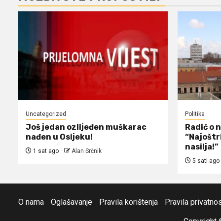
Uncategorized
Politika
Još jedan ozlijeđen muškarac
Radić o 
nađen u Osijeku!
“Najoštr
nasilja!”
1 sat ago
Alan Srčnik
5 sati ago
O nama
Oglašavanje
Pravila korištenja
Pravila privatnos