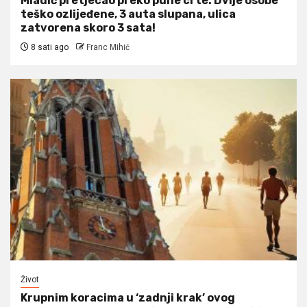
Mladić pretjecao preko pune crte: Dvije osobe
teško ozlijeđene, 3 auta slupana, ulica
zatvorena skoro 3 sata!
8 sati ago
Franc Mihić
Život
Krupnim koracima u ‘zadnji krak’ ovog