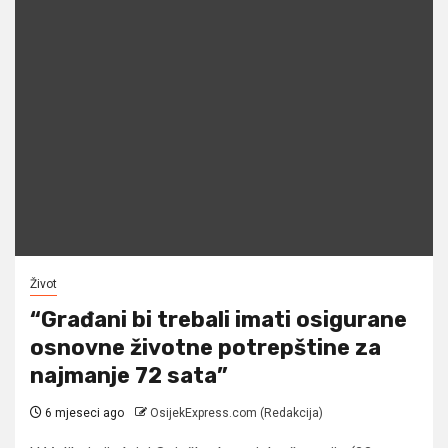
Život
“Građani bi trebali imati osigurane
osnovne životne potrepštine za
najmanje 72 sata”
6 mjeseci ago
OsijekExpress.com (Redakcija)