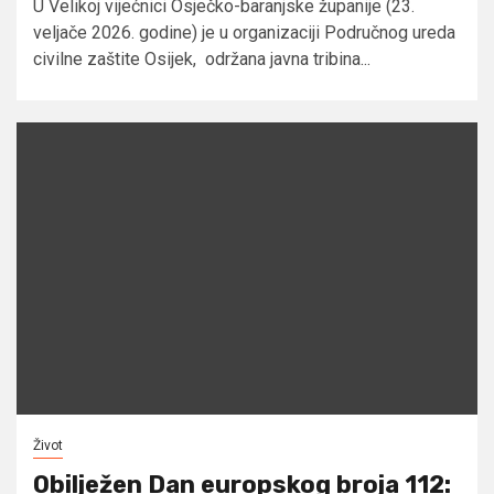
U Velikoj vijećnici Osječko-baranjske županije (23.
veljače 2026. godine) je u organizaciji Područnog ureda
civilne zaštite Osijek, održana javna tribina...
Život
Obilježen Dan europskog broja 112: