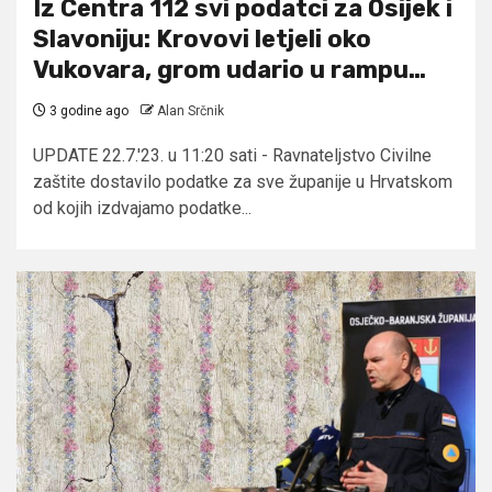
Iz Centra 112 svi podatci za Osijek i
Slavoniju: Krovovi letjeli oko
Vukovara, grom udario u rampu…
3 godine ago
Alan Srčnik
UPDATE 22.7.'23. u 11:20 sati - Ravnateljstvo Civilne
zaštite dostavilo podatke za sve županije u Hrvatskom
od kojih izdvajamo podatke...