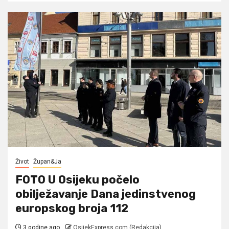
Život
Župan&Ja
FOTO U Osijeku počelo
obilježavanje Dana jedinstvenog
europskog broja 112
3 godine ago
OsijekExpress.com (Redakcija)