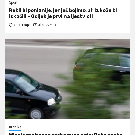
Sport
Rekli bi poniznije, jer još bojimo, al’ iz kože bi
iskočili – Osijek je prvi na ljestvici!
7 sati ago
Alan Srčnik
Kronika