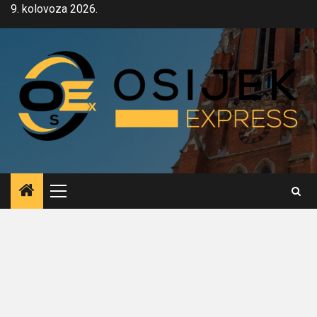
Skip
9. kolovoza 2026.
to
content
Primary
Menu