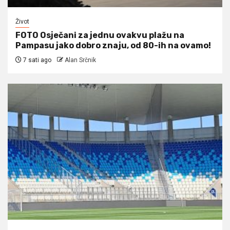
Život
FOTO Osječani za jednu ovakvu plažu na
Pampasu jako dobro znaju, od 80-ih na ovamo!
7 sati ago
Alan Srčnik