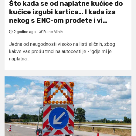
Što kada se od naplatne kućice do
kućice izgubi kartica… I kada iza
nekog s ENC-om prođete i vi…
2 godine ago
Franc Mihić
Jedna od neugodnosti visoko na listi sličnih, zbog
kakve vas prođu trnci na autocesti je - 'gdje mi je
naplatna...