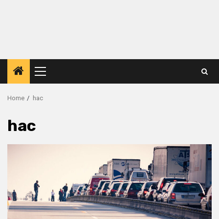
Primary
Menu
Home
hac
hac