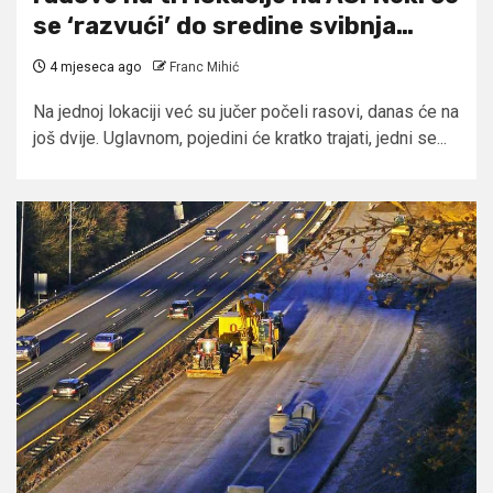
se ‘razvući’ do sredine svibnja…
4 mjeseca ago
Franc Mihić
Na jednoj lokaciji već su jučer počeli rasovi, danas će na
još dvije. Uglavnom, pojedini će kratko trajati, jedni se...