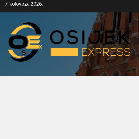
Skip
7. kolovoza 2026.
to
content