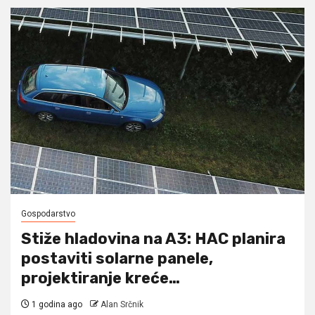
Gospodarstvo
Stiže hladovina na A3: HAC planira
postaviti solarne panele,
projektiranje kreće…
1 godina ago
Alan Srčnik