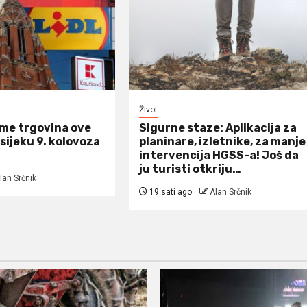
Život
eme trgovina ove
Sigurne staze: Aplikacija za
Osijeku 9. kolovoza
planinare, izletnike, za manje
intervencija HGSS-a! Još da
ju turisti otkriju…
Ian Srčnik
19 sati ago
Alan Srčnik