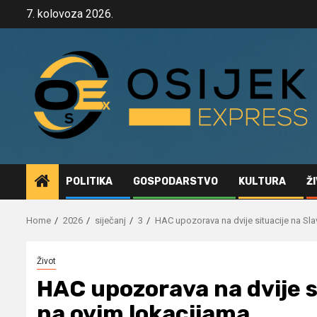
Skip
7. kolovoza 2026.
to
content
POLITIKA
GOSPODARSTVO
KULTURA
Ž
Home
2026
siječanj
3
HAC upozorava na dvije situacije na Sl
Život
HAC upozorava na dvije s
na ovim lokacijama…