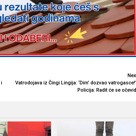
Nex
i
Vatrodojava iz Čingi Lingija: ‘Dim’ dozvao vatrogasce!
Policija: Radit će se očevid