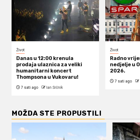
Život
Život
Danas u 12:00 krenula
Radno vrij
prodaja ulaznica za veliki
nedjelje u 
humanitarni koncert
2026.
Thompsona u Vukovaru!
7 sati ago
7 sati ago
Ian Srčnik
MOŽDA STE PROPUSTILI