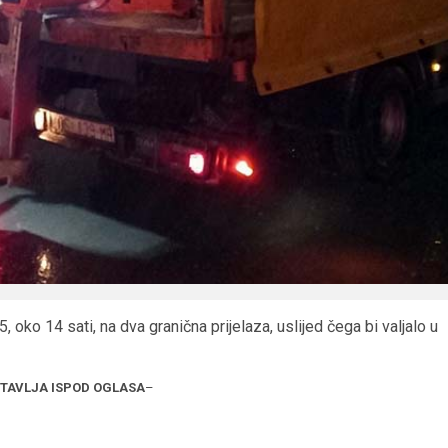
, oko 14 sati, na dva granična prijelaza, uslijed čega bi valjalo u
STAVLJA ISPOD OGLASA
–