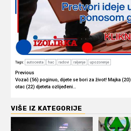
autocesta
hac
radovi
raljenje
upozorenje
Tags:
Post
Previous
Vozač (56) poginuo, dijete se bori za život! Majka (20) 
navigation
otac (22) djeteta ozlijeđeni…
VIŠE IZ KATEGORIJE