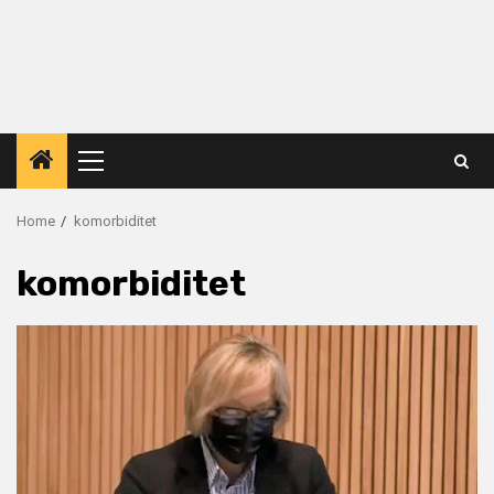
Primary
Menu
Home
komorbiditet
komorbiditet