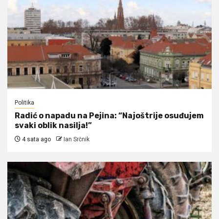
Politika
Radić o napadu na Pejina: “Najoštrije osuđujem
svaki oblik nasilja!”
4 sata ago
Ian Srčnik