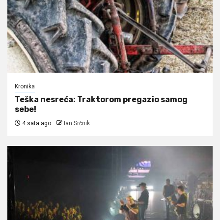
Kronika
Teška nesreća: Traktorom pregazio samog
sebe!
4 sata ago
Ian Srčnik