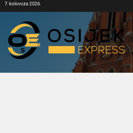
Skip
7. kolovoza 2026.
to
content