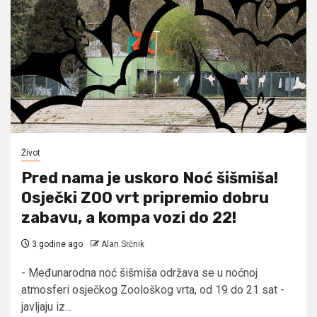
Život
Pred nama je uskoro Noć šišmiša!
Osječki ZOO vrt pripremio dobru
zabavu, a kompa vozi do 22!
3 godine ago
Alan Srčnik
- Međunarodna noć šišmiša održava se u noćnoj
atmosferi osječkog Zoološkog vrta, od 19 do 21 sat -
javljaju iz...