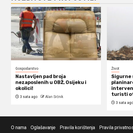
Gospodarstvo
Život
Nastavljen pad broja
Sigurne 
nezaposlenih u OBŽ, Osijeku i
planinare
okolici!
interven
turisti o
3 sata ago
Alan Srčnik
3 sata ag
O nama
Oglašavanje
Pravila korištenja
Pravila privatnos