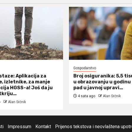
Gospodarstvo
staze: Aplikacija za
Broj osiguranika: 5,5 tis
, izletnike, za manje
u obrazovanju u godinu
cija HGSS-a! Još da ju
pad u javnoj upravi…
tkriju…
4 sata ago
Alan Srčnik
o
Alan Srčnik
ti
Impressum
Kontakt
Prijenos tekstova i neovlaštena upot