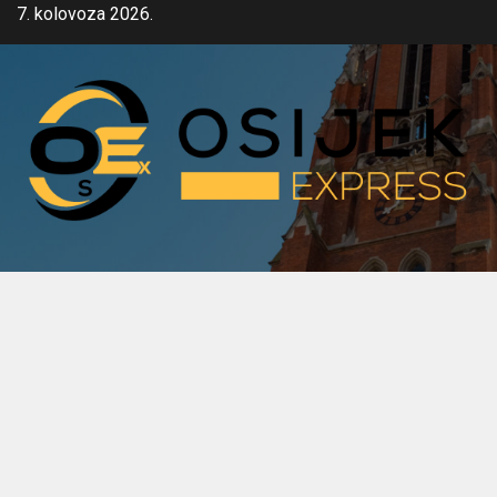
Skip
7. kolovoza 2026.
to
content