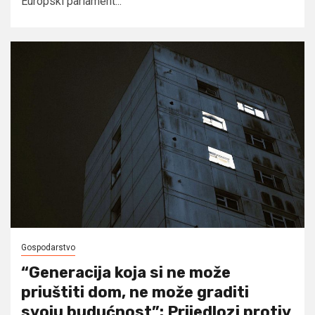
Europski parlament...
Gospodarstvo
“Generacija koja si ne može
priuštiti dom, ne može graditi
svoju budućnost”: Prijedlozi protiv