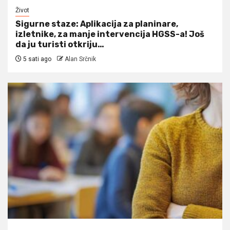
Život
Sigurne staze: Aplikacija za planinare,
izletnike, za manje intervencija HGSS-a! Još
da ju turisti otkriju…
5 sati ago
Alan Srčnik