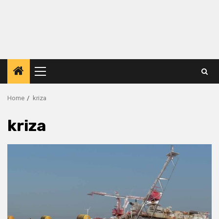
Primary
Menu
Home
kriza
kriza