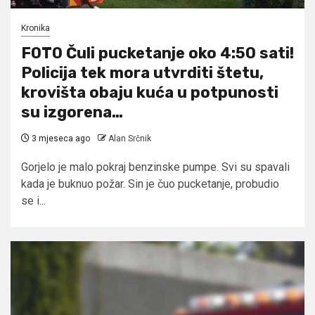
Kronika
FOTO Čuli pucketanje oko 4:50 sati!
Policija tek mora utvrditi štetu,
krovišta obaju kuća u potpunosti
su izgorena…
3 mjeseca ago
Alan Srčnik
Gorjelo je malo pokraj benzinske pumpe. Svi su spavali
kada je buknuo požar. Sin je čuo pucketanje, probudio
se i...