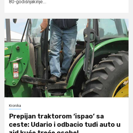
80-godišnjakinje....
Kronika
Prepijan traktorom ‘ispao’ sa
ceste: Udario i odbacio tuđi auto u
zid kuće treće osobe!