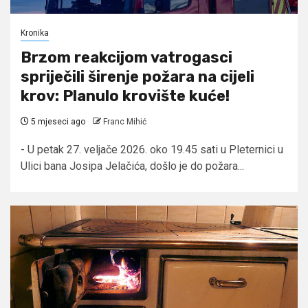
Kronika
Brzom reakcijom vatrogasci
spriječili širenje požara na cijeli
krov: Planulo krovište kuće!
5 mjeseci ago
Franc Mihić
- U petak 27. veljače 2026. oko 19.45 sati u Pleternici u
Ulici bana Josipa Jelačića, došlo je do požara...