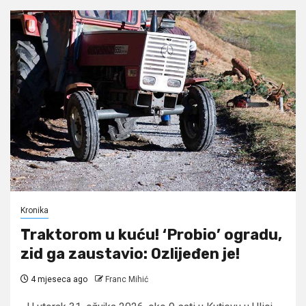
Kronika
Traktorom u kuću! ‘Probio’ ogradu,
zid ga zaustavio: Ozlijeđen je!
4 mjeseca ago
Franc Mihić