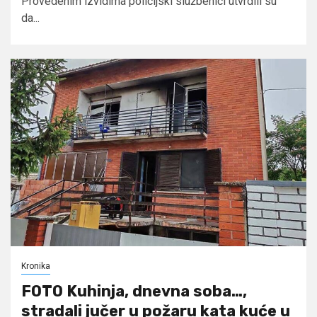
Provedenim izvidima policijski službenici utvrdili su
da...
Kronika
FOTO Kuhinja, dnevna soba…,
stradali jučer u požaru kata kuće u