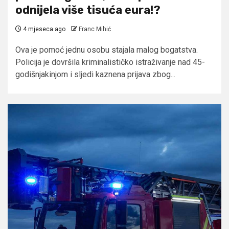
odnijela više tisuća eura!?
4 mjeseca ago
Franc Mihić
Ova je pomoć jednu osobu stajala malog bogatstva.
Policija je dovršila kriminalističko istraživanje nad 45-
godišnjakinjom i sljedi kaznena prijava zbog...