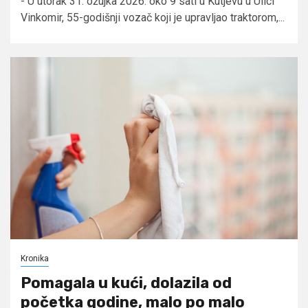
- U utorak 31. ožujka 2026. oko 9 sati u Kutjevu u Ulici
Vinkomir, 55-godišnji vozač koji je upravljao traktorom,...
Kronika
Pomagala u kući, dolazila od
početka godine, malo po malo