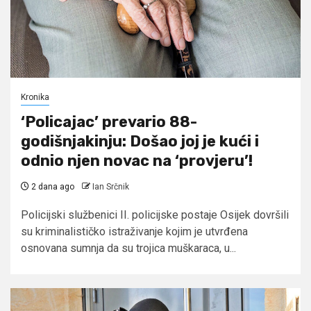
Kronika
‘Policajac’ prevario 88-
godišnjakinju: Došao joj je kući i
odnio njen novac na ‘provjeru’!
2 dana ago
Ian Srčnik
Policijski službenici II. policijske postaje Osijek dovršili
su kriminalističko istraživanje kojim je utvrđena
osnovana sumnja da su trojica muškaraca, u...