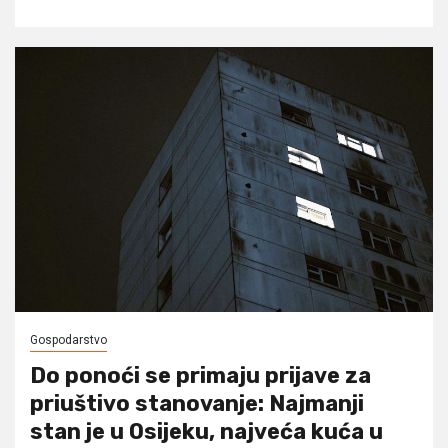
Gospodarstvo
Do ponoći se primaju prijave za
priuštivo stanovanje: Najmanji
stan je u Osijeku, najveća kuća u