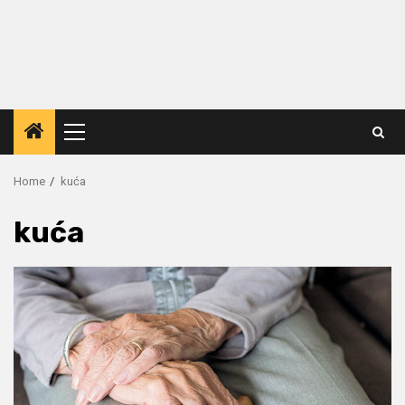
Primary
Menu
Home
kuća
kuća