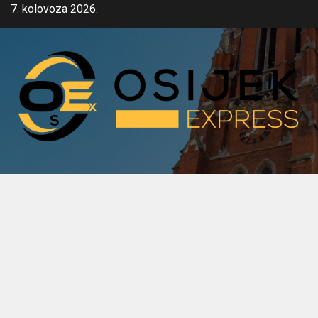
Skip
7. kolovoza 2026.
to
content