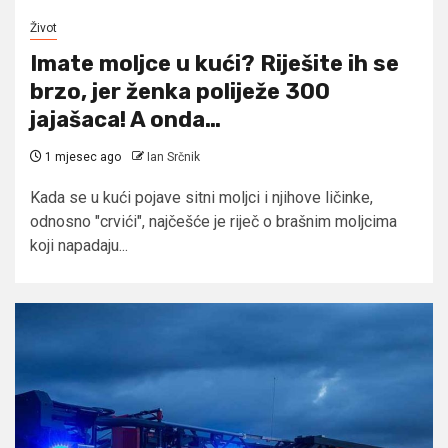
Život
Imate moljce u kući? Riješite ih se
brzo, jer ženka poliježe 300
jajašaca! A onda…
1 mjesec ago
Ian Srčnik
Kada se u kući pojave sitni moljci i njihove ličinke,
odnosno "crvići", najčešće je riječ o brašnim moljcima
koji napadaju...