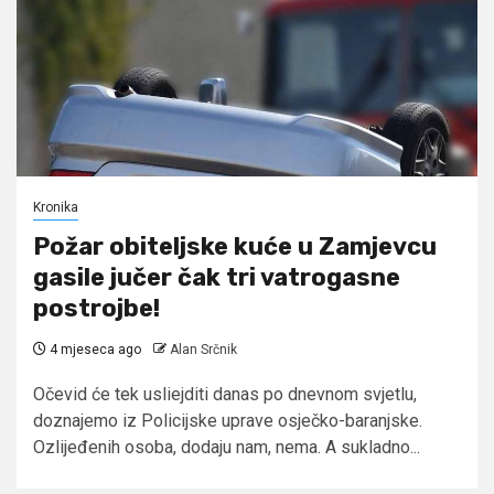
Kronika
Požar obiteljske kuće u Zamjevcu
gasile jučer čak tri vatrogasne
postrojbe!
4 mjeseca ago
Alan Srčnik
Očevid će tek usliejditi danas po dnevnom svjetlu,
doznajemo iz Policijske uprave osječko-baranjske.
Ozlijeđenih osoba, dodaju nam, nema. A sukladno...