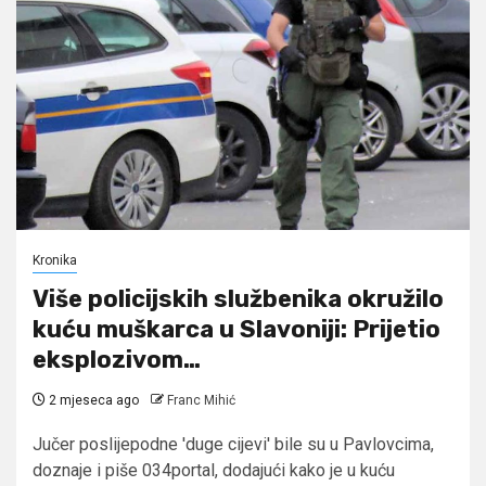
Kronika
Više policijskih službenika okružilo
kuću muškarca u Slavoniji: Prijetio
eksplozivom…
2 mjeseca ago
Franc Mihić
Jučer poslijepodne 'duge cijevi' bile su u Pavlovcima,
doznaje i piše 034portal, dodajući kako je u kuću