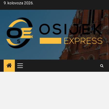
Skip
9. kolovoza 2026.
to
content
Primary
Menu