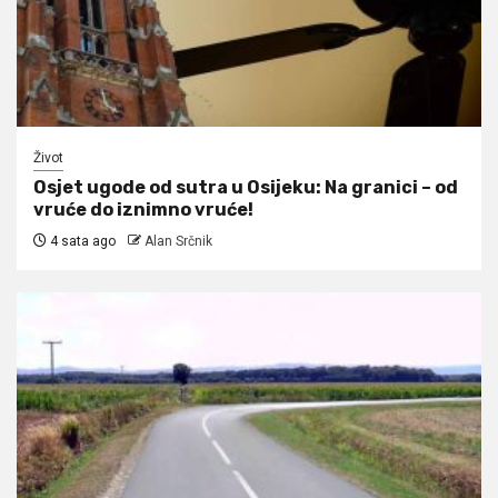
Život
Osjet ugode od sutra u Osijeku: Na granici – od
vruće do iznimno vruće!
4 sata ago
Alan Srčnik