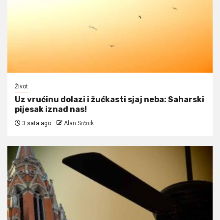
Život
Uz vrućinu dolazi i žućkasti sjaj neba: Saharski
pijesak iznad nas!
3 sata ago
Alan Srčnik