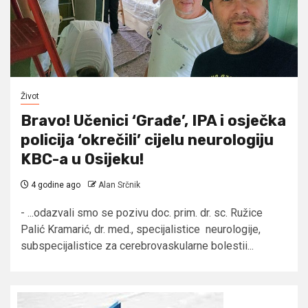
Život
Bravo! Učenici ‘Građe’, IPA i osječka
policija ‘okrečili’ cijelu neurologiju
KBC-a u Osijeku!
4 godine ago
Alan Srčnik
- ...odazvali smo se pozivu doc. prim. dr. sc. Ružice
Palić Kramarić, dr. med., specijalistice neurologije,
subspecijalistice za cerebrovaskularne bolestii...