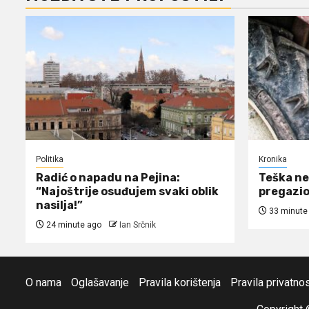
Politika
Kronika
Radić o napadu na Pejina:
Teška ne
“Najoštrije osuđujem svaki oblik
pregazio
nasilja!”
33 minute
24 minute ago
Ian Srčnik
O nama
Oglašavanje
Pravila korištenja
Pravila privatnos