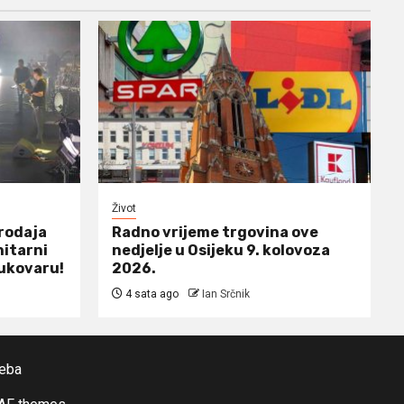
Život
prodaja
Radno vrijeme trgovina ove
nitarni
nedjelje u Osijeku 9. kolovoza
ukovaru!
2026.
4 sata ago
Ian Srčnik
reba