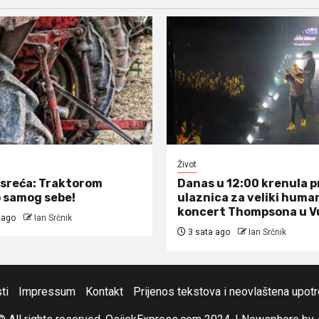
Život
sreća: Traktorom
Danas u 12:00 krenula 
 samog sebe!
ulaznica za veliki huma
koncert Thompsona u V
 ago
Ian Srčnik
3 sata ago
Ian Srčnik
ti
Impressum
Kontakt
Prijenos tekstova i neovlaštena upot