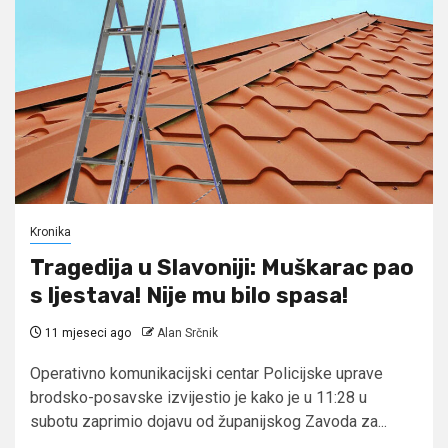
Kronika
Tragedija u Slavoniji: Muškarac pao
s ljestava! Nije mu bilo spasa!
11 mjeseci ago
Alan Srčnik
Operativno komunikacijski centar Policijske uprave
brodsko-posavske izvijestio je kako je u 11:28 u
subotu zaprimio dojavu od županijskog Zavoda za...