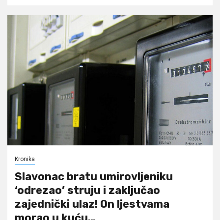
Kronika
Slavonac bratu umirovljeniku
‘odrezao’ struju i zaključao
zajednički ulaz! On ljestvama
morao u kuću…