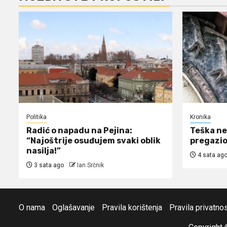
Politika
Kronika
Radić o napadu na Pejina:
Teška ne
“Najoštrije osuđujem svaki oblik
pregazio
nasilja!”
4 sata ag
3 sata ago
Ian Srčnik
O nama
Oglašavanje
Pravila korištenja
Pravila privatnos