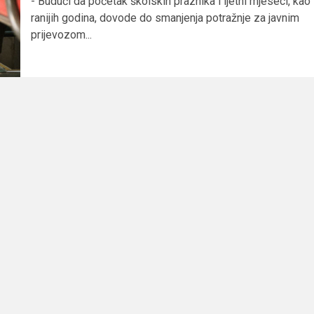
- Budući da početak školskih praznika i ljetni mjeseci, kao 
ranijih godina, dovode do smanjenja potražnje za javnim
prijevozom...