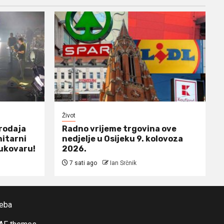
Život
prodaja
Radno vrijeme trgovina ove
nitarni
nedjelje u Osijeku 9. kolovoza
ukovaru!
2026.
7 sati ago
Ian Srčnik
reba