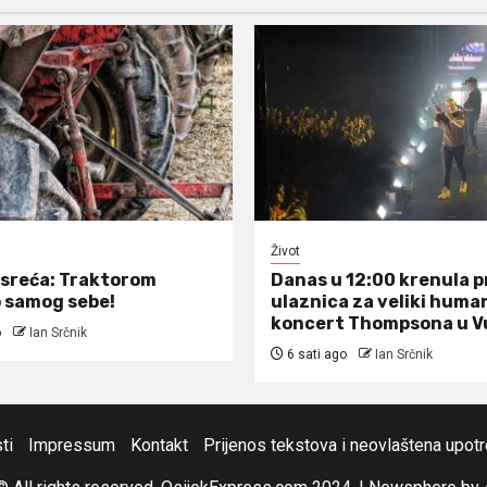
Život
sreća: Traktorom
Danas u 12:00 krenula 
 samog sebe!
ulaznica za veliki huma
koncert Thompsona u V
o
Ian Srčnik
6 sati ago
Ian Srčnik
ti
Impressum
Kontakt
Prijenos tekstova i neovlaštena upot