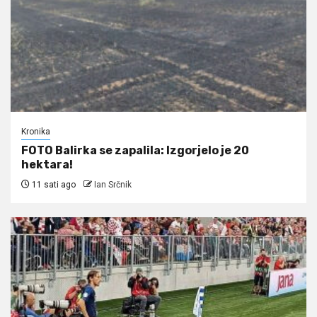
Kronika
FOTO Balirka se zapalila: Izgorjelo je 20
hektara!
11 sati ago
Ian Srčnik