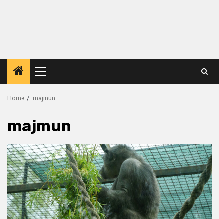
Primary
Menu
Home
majmun
majmun