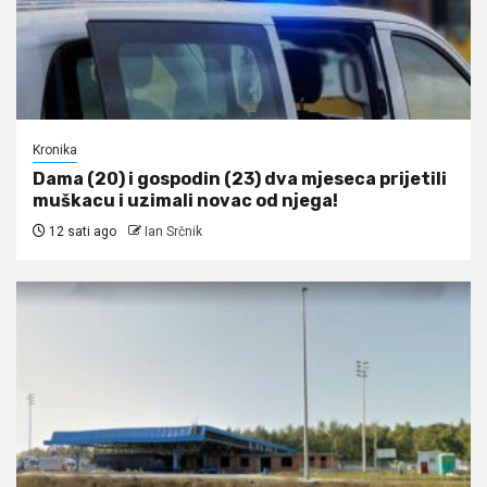
Kronika
Dama (20) i gospodin (23) dva mjeseca prijetili
muškacu i uzimali novac od njega!
12 sati ago
Ian Srčnik