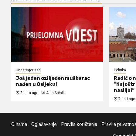
Uncategorized
Politika
Još jedan ozlijeđen muškarac
Radić o 
nađen u Osijeku!
“Najoštr
nasilja!”
3 sata ago
Alan Srčnik
7 sati ago
O nama
Oglašavanje
Pravila korištenja
Pravila privatnos