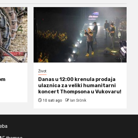
Život
om
Danas u 12:00 krenula prodaja
ulaznica za veliki humanitarni
koncert Thompsona u Vukovaru!
10 sati ago
Ian Srčnik
reba