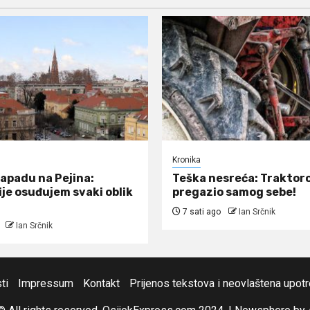
Kronika
napadu na Pejina:
Teška nesreća: Traktor
ije osuđujem svaki oblik
pregazio samog sebe!
7 sati ago
Ian Srčnik
Ian Srčnik
ti
Impressum
Kontakt
Prijenos tekstova i neovlaštena upot