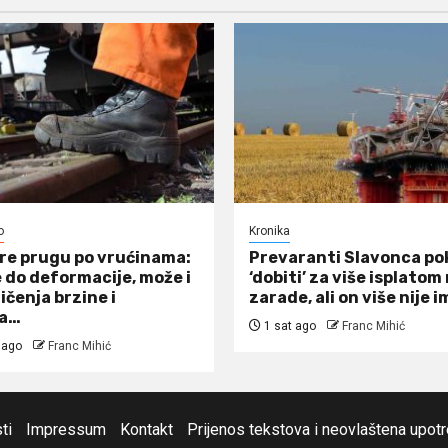
o
Kronika
re prugu po vrućinama:
Prevaranti Slavonca po
 do deformacije, može i
‘dobiti’ za više isplato
ičenja brzine i
zarade, ali on više nije i
ja…
1 sat ago
Franc Mihić
 ago
Franc Mihić
ti
Impressum
Kontakt
Prijenos tekstova i neovlaštena upot