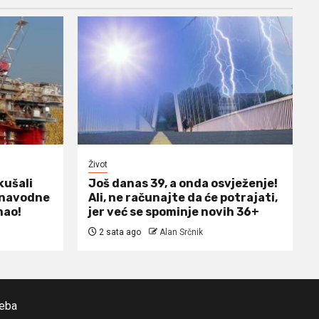
Život
kušali
Još danas 39, a onda osvježenje!
m navodne
Ali, ne računajte da će potrajati,
mao!
jer već se spominje novih 36+
2 sata ago
Alan Srčnik
reba