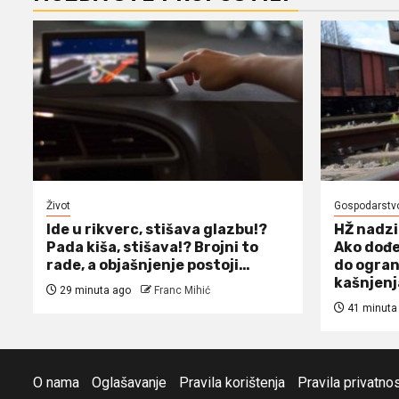
Život
Gospodarstv
Ide u rikverc, stišava glazbu!?
HŽ nadzi
Pada kiša, stišava!? Brojni to
Ako dođe
rade, a objašnjenje postoji…
do ogran
kašnjen
29 minuta ago
Franc Mihić
41 minuta
O nama
Oglašavanje
Pravila korištenja
Pravila privatnos