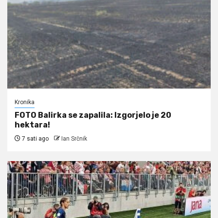
Kronika
FOTO Balirka se zapalila: Izgorjelo je 20
hektara!
7 sati ago
Ian Srčnik