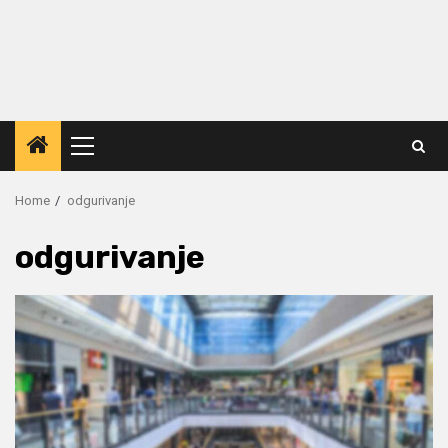
Primary
Menu
Home
odgurivanje
odgurivanje