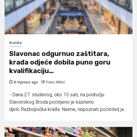
Kronika
Slavonac odgurnuo zaštitara,
krađa odjeće dobila puno goru
kvalifikaciju…
8 mjeseci ago
Franc Mihić
- Dana 27. studenog, oko 15 sati, na području
Slavonskog Broda počinjeno je kazneno
djelo Razbojnička krađa. Naime, nepoznati počinitelj je...