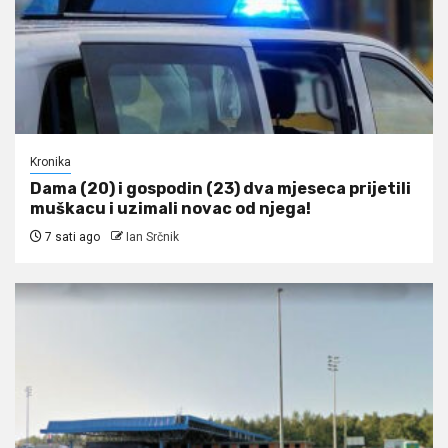
Kronika
Dama (20) i gospodin (23) dva mjeseca prijetili
muškacu i uzimali novac od njega!
7 sati ago
Ian Srčnik