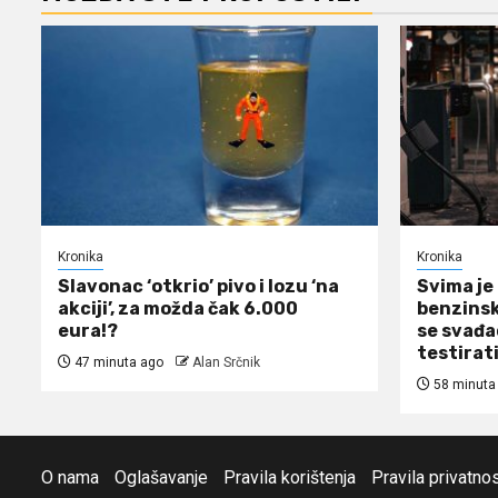
Kronika
Kronika
Slavonac ‘otkrio’ pivo i lozu ‘na
Svima je 
akciji’, za možda čak 6.000
benzinsk
eura!?
se svađao
testirat
47 minuta ago
Alan Srčnik
58 minuta
O nama
Oglašavanje
Pravila korištenja
Pravila privatnos