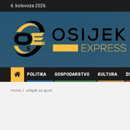
Skip
6. kolovoza 2026.
to
content
POLITIKA
GOSPODARSTVO
KULTURA
Ž
Home
odsjek za sport