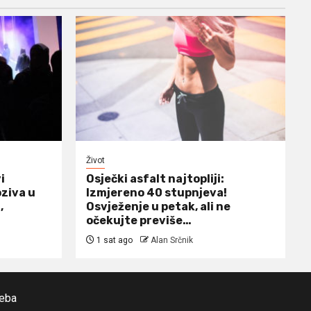
Život
i
Osječki asfalt najtopliji:
ziva u
Izmjereno 40 stupnjeva!
,
Osvježenje u petak, ali ne
očekujte previše…
1 sat ago
Alan Srčnik
reba