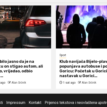
Sport
bilo jasno da je na
Klub navijača Bijelo-plav
u on stigao autom, ali
popunjava autobuse i po
, vrijeđao, odbio
Goricu: Početak u Gorici
i…
nastavak u Gorici…
 ago
Alan Srčnik
1 sat ago
Alan Srčnik
ti
Impressum
Kontakt
Prijenos tekstova i neovlaštena upot