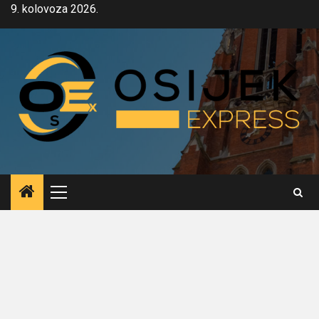
Skip
9. kolovoza 2026.
to
content
Primary
Menu