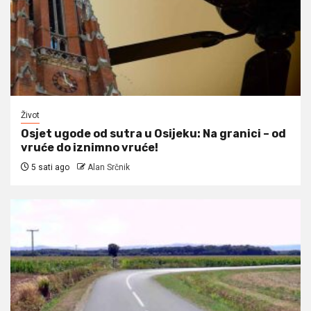
Život
Osjet ugode od sutra u Osijeku: Na granici – od
vruće do iznimno vruće!
5 sati ago
Alan Srčnik