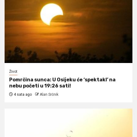
Život
Pomrčina sunca: U Osijeku će ‘spektakl’ na
nebu početi u 19:26 sati!
4 sata ago
Alan Srčnik