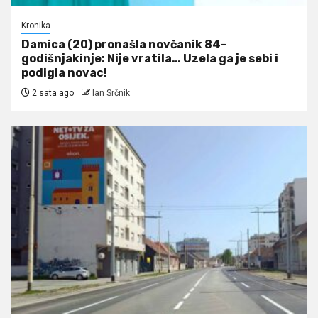
Kronika
Damica (20) pronašla novčanik 84-
godišnjakinje: Nije vratila… Uzela ga je sebi i
podigla novac!
2 sata ago
Ian Srčnik