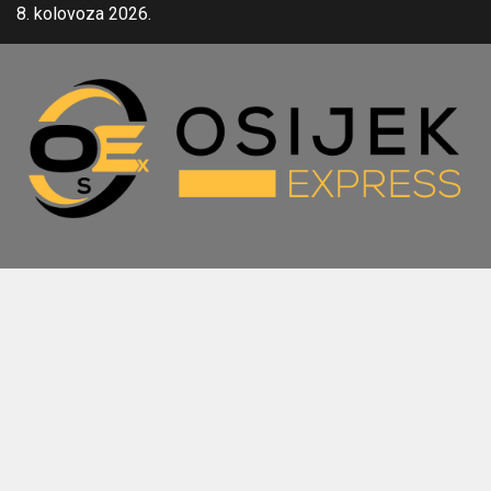
Skip
8. kolovoza 2026.
to
content