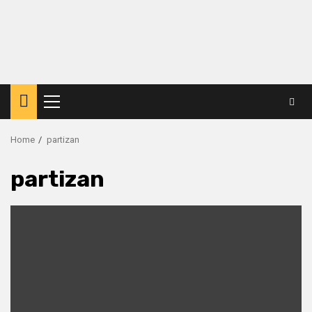
Primary
Menu
Home
partizan
partizan