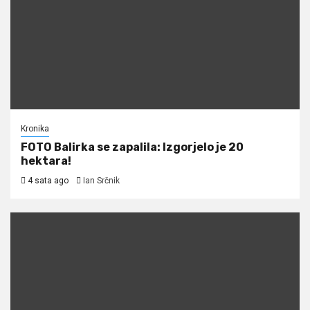
Kronika
FOTO Balirka se zapalila: Izgorjelo je 20
hektara!
4 sata ago
Ian Srčnik