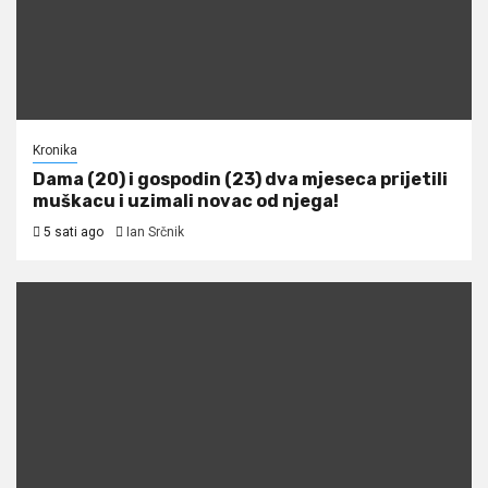
Kronika
Dama (20) i gospodin (23) dva mjeseca prijetili
muškacu i uzimali novac od njega!
5 sati ago
Ian Srčnik