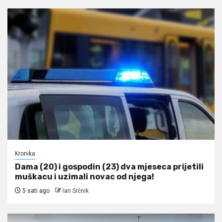
Kronika
Dama (20) i gospodin (23) dva mjeseca prijetili
muškacu i uzimali novac od njega!
5 sati ago
Ian Srčnik