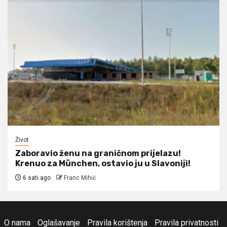
Život
Zaboravio ženu na graničnom prijelazu!
Krenuo za München, ostavio ju u Slavoniji!
6 sati ago
Franc Mihić
O nama
Oglašavanje
Pravila korištenja
Pravila privatnosti