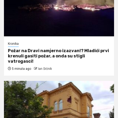
Kronika
Požar na Dravi namjerno izazvan!? Mladići prvi
krenuli gasiti požar, a onda su stigli
vatrogasci!
5 minuta ago
Ian Srčnik