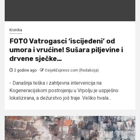
Kronika
FOTO Vatrogasci ‘iscijeđeni’ od
umora i vrućine! Sušara piljevine i
drvene sječke…
2 godine ago
OsijekExpress.com (Redakcija)
- Današnja teška i zahtjevna intervencija na
Kogeneracijskom postrojenju u Vrpolju je uspješno
lokalizirana, a dežurstvo još traje. Veliko hvala...