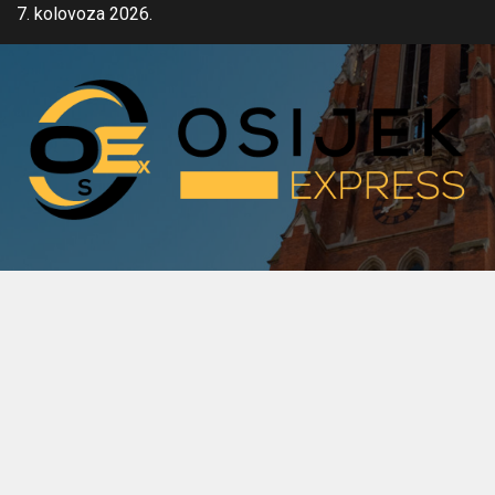
Skip
7. kolovoza 2026.
to
content