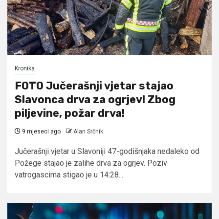
Kronika
FOTO Jučerašnji vjetar stajao
Slavonca drva za ogrjev! Zbog
piljevine, požar drva!
9 mjeseci ago
Alan Srčnik
Jučerašnji vjetar u Slavoniji 47-godišnjaka nedaleko od
Požege stajao je zalihe drva za ogrjev. Poziv
vatrogascima stigao je u 14:28...