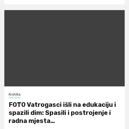
Kronika
FOTO Vatrogasci išli na edukaciju i
spazili dim: Spasili i postrojenje i
radna mjesta…