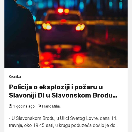
Kronika
Policija o eksploziji i požaru u
Slavoniji DI u Slavonskom Brodu…
1 godina ago
Franc Mihić
- U Slavonskom Brodu, u Ulici Svetog Lovre, dana 14.
travnja, oko 19.45 sati, u krugu poduzeća došlo je do...