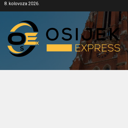
Skip
8. kolovoza 2026.
to
content