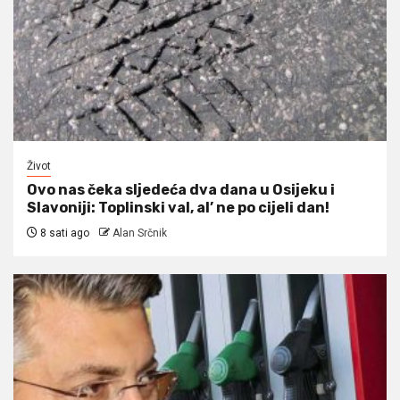
Život
Ovo nas čeka sljedeća dva dana u Osijeku i
Slavoniji: Toplinski val, al’ ne po cijeli dan!
8 sati ago
Alan Srčnik