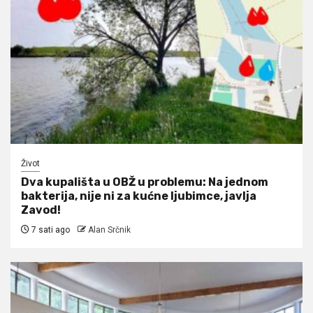
Život
Dva kupališta u OBŽ u problemu: Na jednom
bakterija, nije ni za kućne ljubimce, javlja
Zavod!
7 sati ago
Alan Srčnik