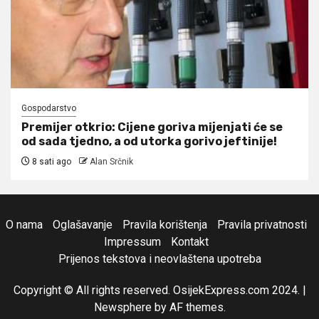
Gospodarstvo
Premijer otkrio: Cijene goriva mijenjati će se
od sada tjedno, a od utorka gorivo jeftinije!
8 sati ago
Alan Srčnik
O nama
Oglašavanje
Pravila korištenja
Pravila privatnosti
Impressum
Kontakt
Prijenos tekstova i neovlaštena upotreba
Copyright © All rights reserved. OsijekExpress.com 2024.
|
Newsphere
by AF themes.