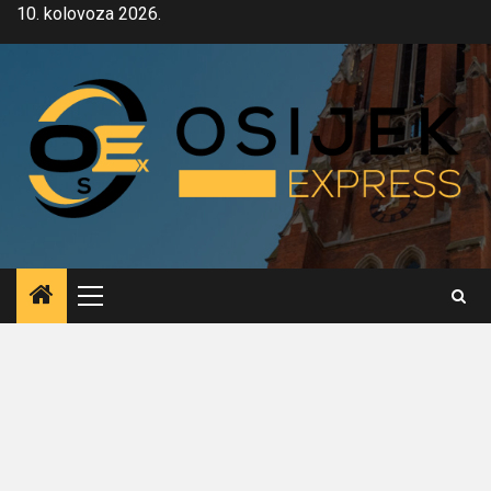
Skip
10. kolovoza 2026.
to
content
Primary
Menu