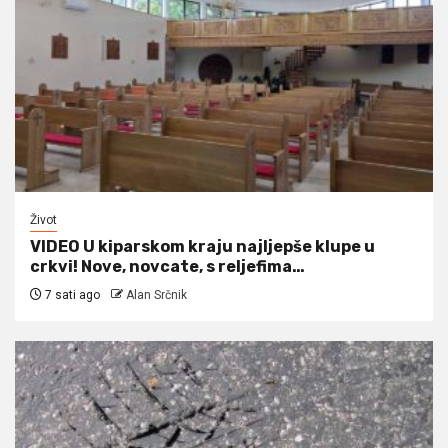
Život
VIDEO U kiparskom kraju najljepše klupe u
crkvi! Nove, novcate, s reljefima…
7 sati ago
Alan Srčnik