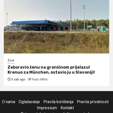
Život
Zaboravio ženu na graničnom prijelazu!
Krenuo za München, ostavio ju u Slavoniji!
5 sati ago
Franc Mihić
O nama
Oglašavanje
Pravila korištenja
Pravila privatnosti
Impressum
Kontakt