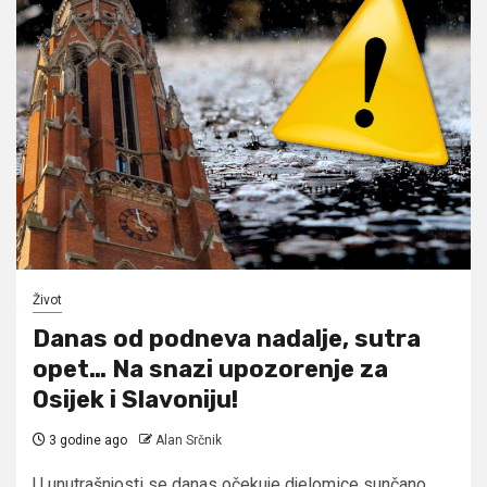
Život
Danas od podneva nadalje, sutra
opet… Na snazi upozorenje za
Osijek i Slavoniju!
3 godine ago
Alan Srčnik
U unutrašnjosti se danas očekuje djelomice sunčano