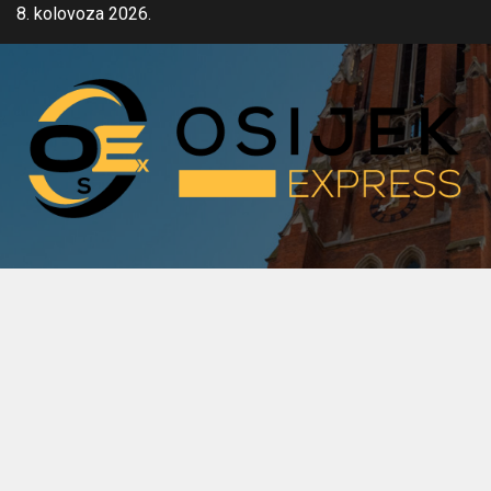
Skip
8. kolovoza 2026.
to
content