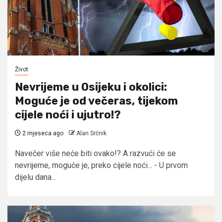
Život
Nevrijeme u Osijeku i okolici:
Moguće je od večeras, tijekom
cijele noći i ujutro!?
2 mjeseca ago
Alan Srčnik
Navečer više neće biti ovako!? A razvući će se
nevrijeme, moguće je, preko cijele noći... - U prvom
dijelu dana...