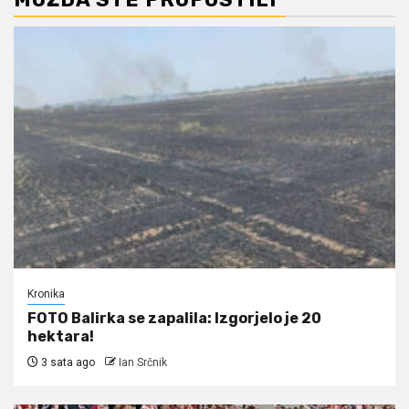
Kronika
FOTO Balirka se zapalila: Izgorjelo je 20
hektara!
3 sata ago
Ian Srčnik