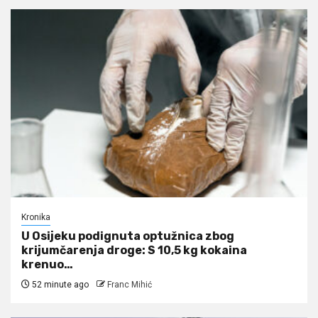
Kronika
U Osijeku podignuta optužnica zbog
krijumčarenja droge: S 10,5 kg kokaina
krenuo…
52 minute ago
Franc Mihić