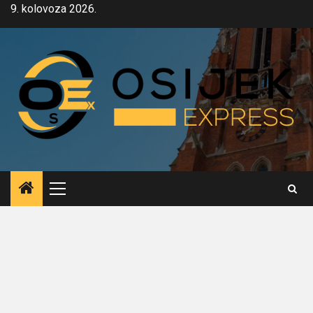
Skip
9. kolovoza 2026.
to
content
Primary
Menu