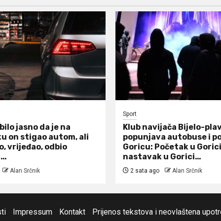
Sport
bilo jasno da je na
Klub navijača Bijelo-plav
u on stigao autom, ali
popunjava autobuse i po
, vrijeđao, odbio
Goricu: Početak u Gorici
i…
nastavak u Gorici…
Alan Srčnik
2 sata ago
Alan Srčnik
ti
Impressum
Kontakt
Prijenos tekstova i neovlaštena upot