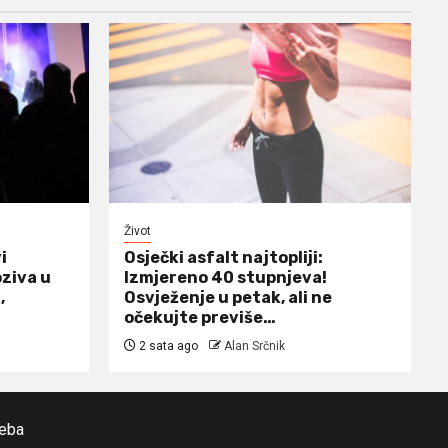
Život
i
Osječki asfalt najtopliji:
ziva u
Izmjereno 40 stupnjeva!
,
Osvježenje u petak, ali ne
očekujte previše…
2 sata ago
Alan Srčnik
reba