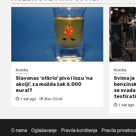
Kronika
Kronika
Slavonac ‘otkrio’ pivo i lozu ‘na
Svima je 
akciji’, za možda čak 6.000
benzinsk
eura!?
se svađao
testirat
1 sat ago
Alan Srčnik
1 sat ago
O nama
Oglašavanje
Pravila korištenja
Pravila privatnos