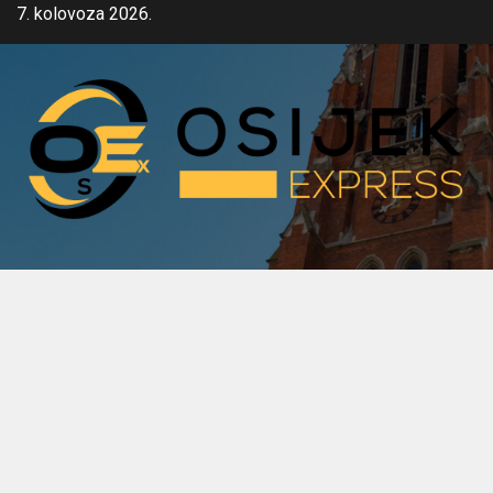
Skip
7. kolovoza 2026.
to
content