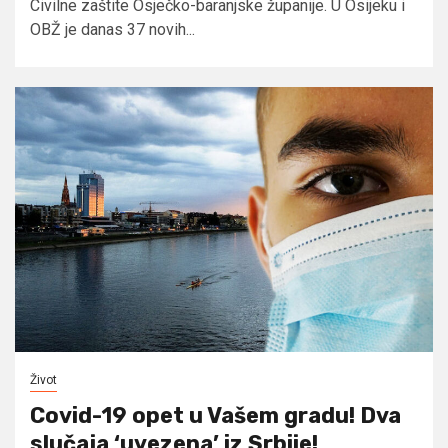
Civilne zaštite Osječko-baranjske županije. U Osijeku i
OBŽ je danas 37 novih...
Život
Covid-19 opet u Vašem gradu! Dva
slučaja ‘uvezena’ iz Srbije!