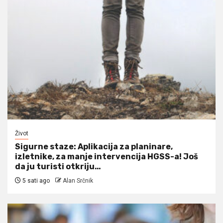
Život
Sigurne staze: Aplikacija za planinare,
izletnike, za manje intervencija HGSS-a! Još
da ju turisti otkriju…
5 sati ago
Alan Srčnik