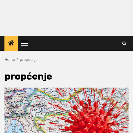
Primary
Menu
Home
propćenje
propćenje