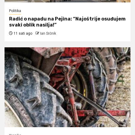
Politika
Radić o napadu na Pejina: “Najoštrije osuđujem
svaki oblik nasilja!”
11 sati ago
Ian Srčnik