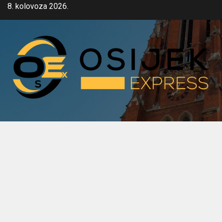
Skip
8. kolovoza 2026.
to
content