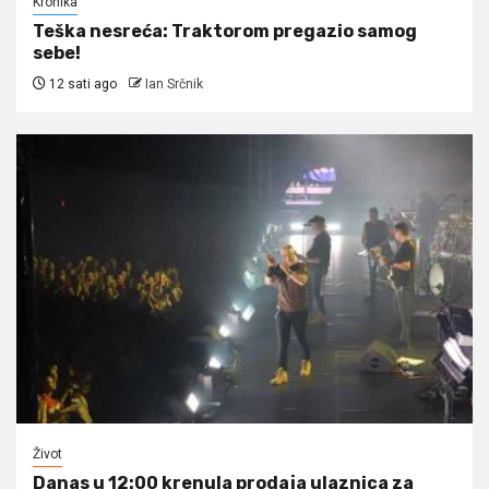
Kronika
Teška nesreća: Traktorom pregazio samog
sebe!
12 sati ago
Ian Srčnik
Život
Danas u 12:00 krenula prodaja ulaznica za