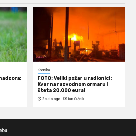
Kronika
 nadzora:
FOTO: Veliki požar u radionici:
Kvar na razvodnom ormaru i
šteta 20.000 eura!
2 sata ago
Ian Srčnik
reba