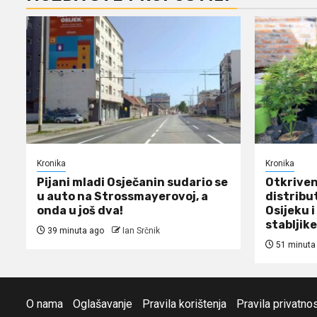
Kronika
Kronika
Pijani mladi Osječanin sudario se
Otkriven
u auto na Strossmayerovoj, a
distribu
onda u još dva!
Osijeku i
stabljike
39 minuta ago
Ian Srčnik
51 minuta
O nama
Oglašavanje
Pravila korištenja
Pravila privatnos