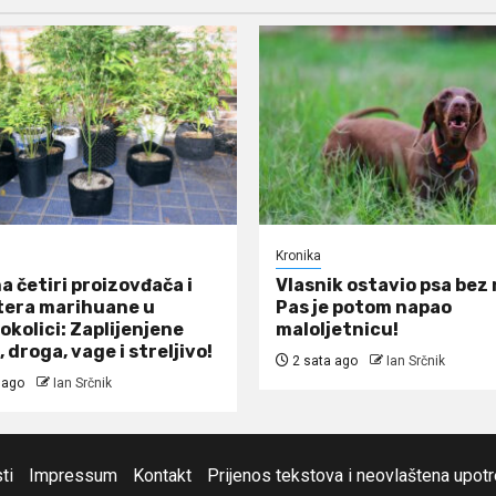
Kronika
a četiri proizovđača i
Vlasnik ostavio psa bez
tera marihuane u
Pas je potom napao
 okolici: Zaplijenjene
maloljetnicu!
, droga, vage i streljivo!
2 sata ago
Ian Srčnik
 ago
Ian Srčnik
ti
Impressum
Kontakt
Prijenos tekstova i neovlaštena upot